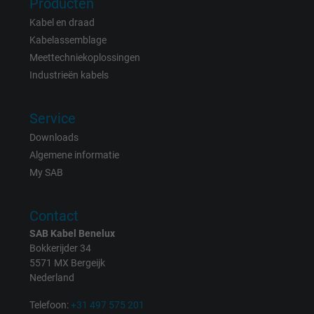
Producten
Expire
15 minutes
Kabel en draad
Kabelassemblage
Contains a randomly generated user ID. Wi
Meettechniekoplossingen
the help of this ID, Google can recognize th
Industrieën kabels
Purpose
user on different websites across domains
and display personalized advertising.
Service
Downloads
bkdwCNfVtWgQ67qT8AM,49021628980,
Name
Algemene informatie
Google Ad Conversion Tracking
My SAB
Vendor
Google LLC, Google Ads
Contact
Expire
Persistent
SAB Kabel Benelux
Bokkerijder 34
Purpose
This is a conversion tracking service.
5571 MX Bergeijk
Nederland
Name
bkdwCNfVtWgQ67qT8AM,49021628980_expire
Telefoon:
+31 497 575 201