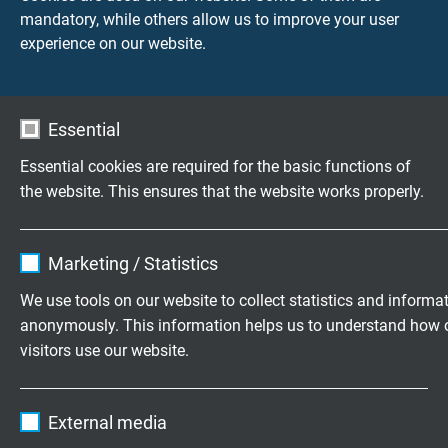
mandatory, while others allow us to improve your user
CATLine CAT 6A R
experience on our website.
Halogeenvrije CAT 6A industriële ethernet kabel voor
treinen en spoorwegindustrie, volgens EN 45545
Essential
Essential cookies are required for the basic functions of
the website. This ensures that the website works properly.
Name
cookie_optin
CATLine CAT 7A R
Marketing / Statistics
Halogeenvrije CAT 7A industriële ethernet kabel voor
Vendor
TYPO3
We use tools on our website to collect statistics and informa
treinen en spoorwegindustrie, volgens EN 45545
anonymously. This information helps us to understand how 
Expire
1 year
visitors use our website.
Contains the selected tracking opt-in
Purpose
Name
_ga, Google Analytics
settings.
External media
Vendor
Google LLC