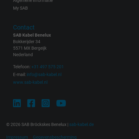
Algemene informatie
My SAB
Name
test_cookie, Google DoubleClick
Contact
Vendor
Google LLC
SAB Kabel Benelux
Bokkerijder 34
Expire
15 minutes
5571 MX Bergeijk
Nederland
Contains a randomly generated user ID. Wi
the help of this ID, Google can recognize th
Telefoon:
+31 497 575 201
Purpose
user on different websites across domains
E-mail:
info@sab-kabel.nl
and display personalized advertising.
www.sab-kabel.nl
bkdwCNfVtWgQ67qT8AM,49021628980,
Name
Google Ad Conversion Tracking
Vendor
Google LLC, Google Ads
© 2026 SAB Bröckskes Benelux |
sab-kabel.de
Expire
Persistent
Impressum
Gegevensbescherming