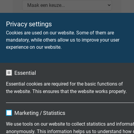
E-mail
*
Privacy settings
Cookies are used on our website. Some of them are
mandatory, while others allow us to improve your user
experience on our website.
Catalogus
*
Essential
Essential cookies are required for the basic functions of
the website. This ensures that the website works properly.
Bericht
Name
cookie_optin
Marketing / Statistics
Vendor
TYPO3
We use tools on our website to collect statistics and informa
anonymously. This information helps us to understand how 