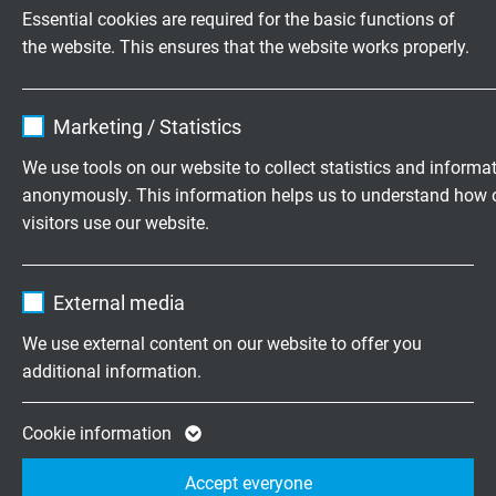
Essential cookies are required for the basic functions of
the website. This ensures that the website works properly.
Name
cookie_optin
Marketing / Statistics
Vendor
TYPO3
We use tools on our website to collect statistics and informa
anonymously. This information helps us to understand how 
Expire
1 year
visitors use our website.
Temperatuur
Contains the selected tracking opt-in
Meettechniek
Purpose
Name
_ga, Google Analytics
settings.
External media
Vendor
Google LLC
We use external content on our website to offer you
additional information.
Expire
2 years
Vragen over onze producten?
Google cookie for website analysis. Gener
Cookie information
Purpose
statistical data on how the visitor uses the
Accept everyone
website.