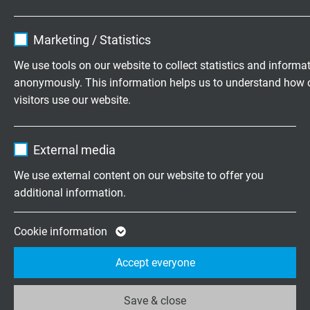
Name
cookie_optin
Vraag vrijblijvend een offerte aan
Marketing / Statistics
Vendor
TYPO3
We use tools on our website to collect statistics and informa
+31 (0)497 575 201
anonymously. This information helps us to understand how 
Expire
1 year
Mo.-Fr. 8:15–17:00 h
visitors use our website.
Contains the selected tracking opt-in
Purpose
Name
_ga, Google Analytics
settings.
Onderneming
External media
Vendor
Google LLC
Over ons
We use external content on our website to offer you
Vacatures
additional information.
Expire
2 years
Contact
Nieuws
Google cookie for website analysis. Gener
Cookie information
Purpose
statistical data on how the visitor uses the
Accept everyone
website.
Rate us on
Google
Save & close
Name
_ga_XKZTZRJBX7, Google Analytics