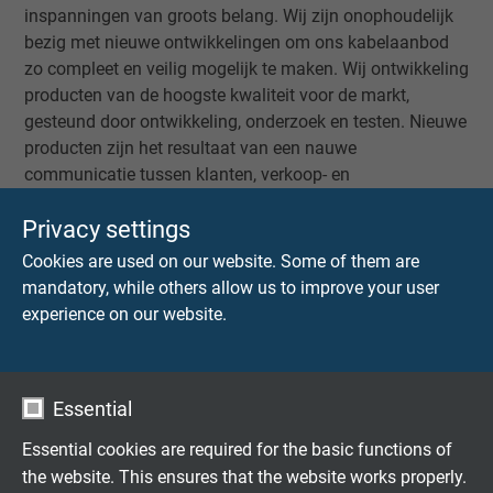
inspanningen van groots belang. Wij zijn onophoudelijk
bezig met nieuwe ontwikkelingen om ons kabelaanbod
zo compleet en veilig mogelijk te maken. Wij ontwikkeling
producten van de hoogste kwaliteit voor de markt,
gesteund door ontwikkeling, onderzoek en testen. Nieuwe
producten zijn het resultaat van een nauwe
communicatie tussen klanten, verkoop- en
ontwikkelingafdelingen, laboratoria en
Privacy settings
grondstoffenleveranciers.
Cookies are used on our website. Some of them are
De certificeringen zijn ook als pdf te downloaden:
mandatory, while others allow us to improve your user
experience on our website.
Flexibele speciaalkabels op maat
Essential
ontwikkeld
Essential cookies are required for the basic functions of
Familiebedrijf sinds 1947
the website. This ensures that the website works properly.