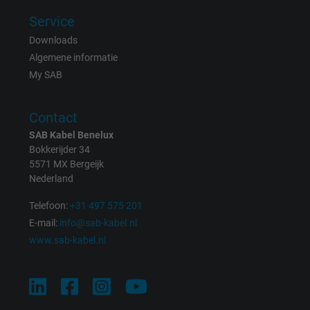
Service
Vendor
Google LLC
Downloads
Expire
1 year
Algemene informatie
My SAB
Used by Google DoubleClick to register an
report the user's actions on the website aft
Contact
viewing or clicking on one of the provider's
Purpose
SAB Kabel Benelux
ads, with the purpose of measuring the
Bokkerijder 34
effectiveness of an ad and showing target
5571 MX Bergeijk
advertising to the user.
Nederland
Telefoon:
+31 497 575 201
Name
test_cookie, Google DoubleClick
E-mail:
info@sab-kabel.nl
www.sab-kabel.nl
Vendor
Google LLC
Expire
15 minutes