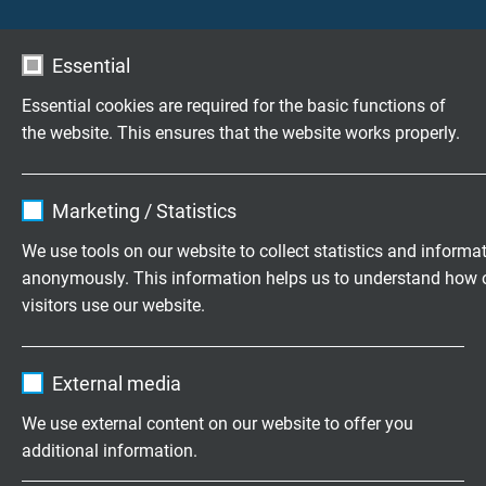
Essential
Essential cookies are required for the basic functions of
the website. This ensures that the website works properly.
Name
cookie_optin
Temperatuur Meettechniek
Marketing / Statistics
Vendor
TYPO3
We use tools on our website to collect statistics and informa
anonymously. This information helps us to understand how 
Expire
1 year
visitors use our website.
Contains the selected tracking opt-in
Purpose
Name
_ga, Google Analytics
settings.
External media
Vendor
Google LLC
We use external content on our website to offer you
additional information.
Expire
2 years