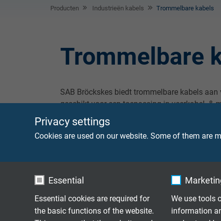
Producten
Industrieën kabels
Trommelbare kabels
Trommelbare k
SAB Bröckskes biedt trommelbare kabels aan v
geschikt voor een toepassing in veerkabel- & m
landbouwvoertuigen & apparatuur. Dit alles bi
Privacy settings
assortiment niet de juiste kabel vinden, dan 
Cookies are used on our website. Some of them are ma
Essential
Marketing
Essential cookies are required for
We use tools o
the basic functions of the website.
information a