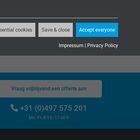
sential cookies
Save & close
Accept everyone
CATALOGUS DOWNLOADEN (PDF)
Impressum
|
Privacy Policy
Vraag vrijblijvend een offerte aan
+31 (0)497 575 201
Mo.-Fr. 8:15–17:00 h