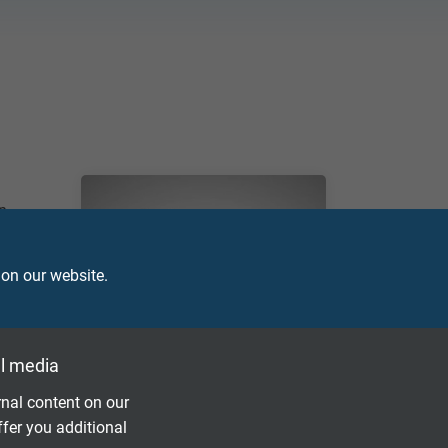
n
 on our website.
l media
nal content on our
ffer you additional