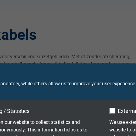
abels
oor verschillende inzetgebieden. Met of zonder afscherming,
otorkabelhaspels, kraan- & hefinstallaties, transportsystemen, e
j een middel tot hoge mechanische belasting. Mocht u in ons
ontwikkelen we samen met u graag de optimale oplossing.
ndatory, while others allow us to improve your user experience
 / Statistics
Externa
n our website to collect statistics and
We use exter
nonymously. This information helps us to
website to o