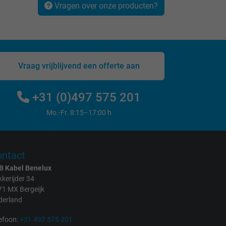
Vragen over onze producten?
Vraag vrijblijvend een offerte aan
+31 (0)497 575 201
Mo.-Fr. 8:15–17:00 h
ntact
B Kabel Benelux
kerijder 34
71 MX Bergeijk
derland
efoon:
+31 497 575 201