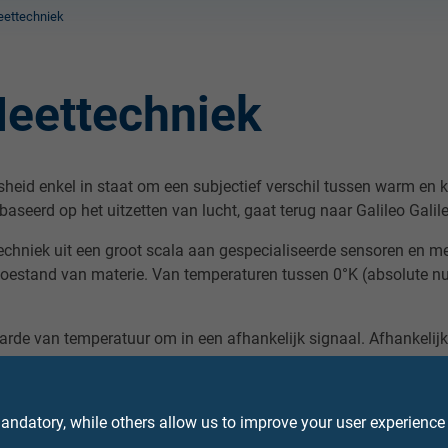
eettechniek
eettechniek
eid enkel in staat om een subjectief verschil tussen warm en kou
baseerd op het uitzetten van lucht, gaat terug naar Galileo Gal
hniek uit een groot scala aan gespecialiseerde sensoren en me
estand van materie. Van temperaturen tussen 0°K (absolute nul
rde van temperatuur om in een afhankelijk signaal. Afhankelijk 
 Een belangrijk voordeel komt voort uit de goede overdracht van
nnen daardoor ver van elkaar gesitueerd zijn. De meet- waarden
gs- of procesgeleiding systemen.
ndatory, while others allow us to improve your user experience