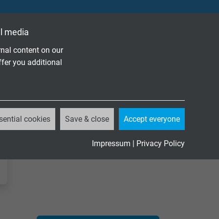
l media
nal content on our
ffer you additional
sential cookies
Save & close
Accept everyone
Impressum
|
Privacy Policy