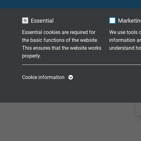
Essential
Marketing
Essential cookies are required for
We use tools o
the basic functions of the website.
information a
This ensures that the website works
understand how
properly.
Name
cookie_optin
Name
Cookie information
Vendor
TYPO3
Vendor
Expire
1 year
Expire
Contains the
Purpose
selected tracking
Purpose
opt-in settings.