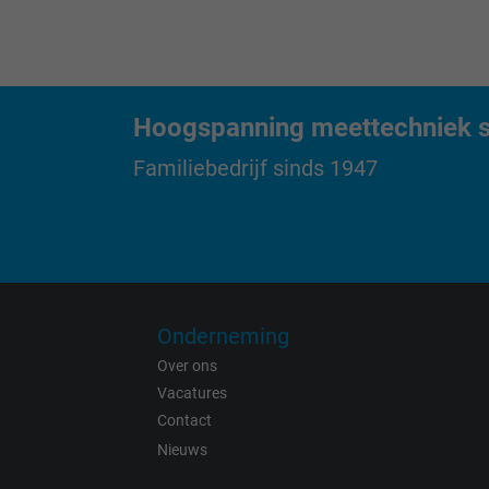
Name
Vendor
Hoogspanning meettechniek sp
Expire
Familiebedrijf sinds 1947
Purpose
Name
Onderneming
Vendor
Over ons
Vacatures
Expire
Contact
Nieuws
Purpose