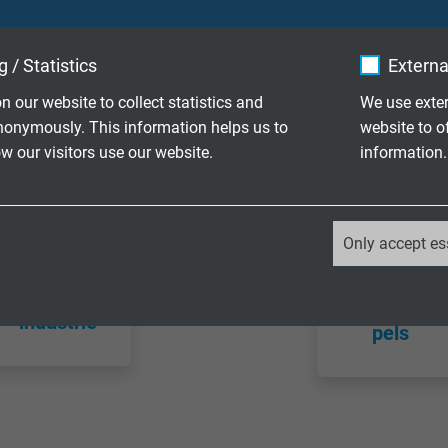
 / Statistics
Externa
n our website to collect statistics and
We use exter
nonymously. This information helps us to
website to o
 our visitors use our website.
information.
_ga, Google Analytics
Meet-
Only accept es
Thermoko
inserts
ppels
Google LLC
voor
auto-
thermokop
industrie
2 years
pels
Google cookie for website analysis.
Generates statistical data on how the
visitor uses the website.