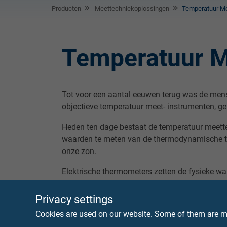
Producten
Meettechniekoplossingen
Temperatuur M
Temperatuur M
Tot voor een aantal eeuwen terug was de mensh
objectieve temperatuur meet- instrumenten, ge
Heden ten dage bestaat de temperatuur meettec
waarden te meten van de thermodynamische to
onze zon.
Elektrische thermometers zetten de fysieke waa
meeste gevallen een hulpvoeding noodzakelijk.
De omvorming en indicatie van temperatuur ku
Privacy settings
geïntegreerd en verwerkt worden in aansturin
Cookies are used on our website. Some of them are ma