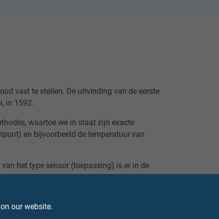
d vast te stellen. De uitvinding van de eerste
ilei, in 1592.
thodes, waartoe we in staat zijn exacte
punt) en bijvoorbeeld de temperatuur van
van het type sensor (toepassing) is er in de
 de elektrische waarden over grote afstanden.
 en signalen kunnen uiteindelijk eenvoudig
 on our website.