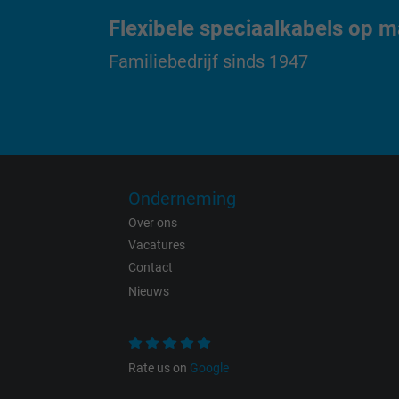
Flexibele speciaalkabels op m
Vendor
Familiebedrijf sinds 1947
Expire
Purpose
Onderneming
Name
Over ons
Vacatures
Vendor
Contact
Nieuws
Expire
Purpose
Rate us on
Google