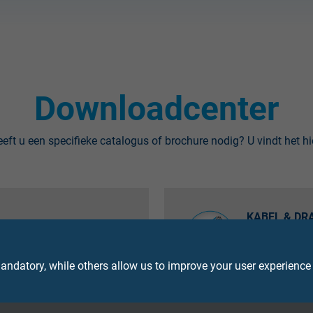
Downloadcenter
eft u een specifieke catalogus of brochure nodig? U vindt het hi
KABEL & DR
B-brochure om te
Download hier
hoofdcatalog
ndatory, while others allow us to improve your user experience