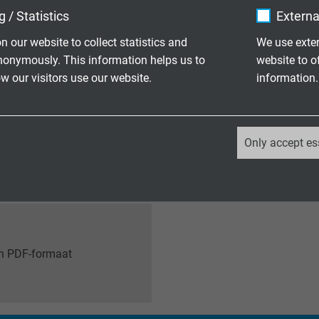
MEETTECHN
 / Statistics
Externa
ranchecatalogi als PDF-
Download hie
n our website to collect statistics and
We use exter
temperatuurm
nonymously. This information helps us to
website to o
 our visitors use our website.
information.
TECHNISCHE
_ga, Google Analytics
Only accept es
chure over kabelmontage
Download de 
hoofdcatalog
Google LLC
2 years
Google cookie for website analysis.
Generates statistical data on how the
 in PDF-formaat
visitor uses the website.
_ga_XKZTZRJBX7, Google Analytics