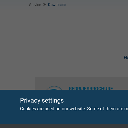
Service
Downloads
He
BEDRIJFSBROCHURE
Hier vindt u onze actuele SA
Privacy settings
downloaden in PDF-formaat.
Cookies are used on our website. Some of them are ma