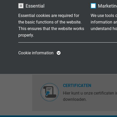
INDUSTRIEËN KABELS
Essential
Marketing
Download hier onze actuele b
Essential cookies are required for
We use tools o
bestand.
the basic functions of the website.
information a
This ensures that the website works
understand how
properly.
KABELASSEMBLAGE
Name
cookie_optin
Name
Hier kunt u onze actuele bro
Cookie information
in PDF-formaat downloaden.
Vendor
TYPO3
Vendor
Expire
1 year
Expire
Contains the
CERTIFICATEN
Purpose
selected tracking
Purpose
Hier kunt u onze certificaten
opt-in settings.
downloaden.
Name