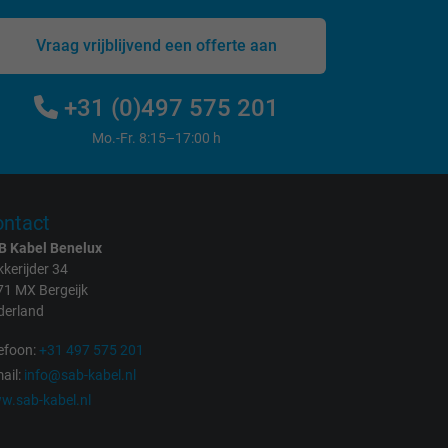
Vraag vrijblijvend een offerte aan
+31 (0)497 575 201
Mo.-Fr. 8:15–17:00 h
ntact
B Kabel Benelux
kerijder 34
71 MX Bergeijk
derland
efoon:
+31 497 575 201
ail:
info@sab-kabel.nl
w.sab-kabel.nl