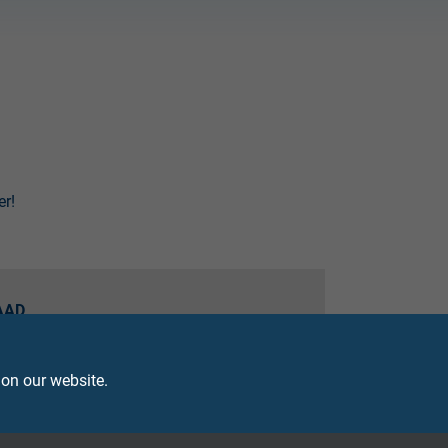
er!
AAD
 onze actuele productpagina's uit onze
us als PDF.
 on our website.