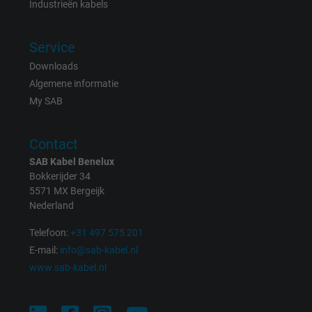
Vendor
Google LLC
Industrieën kabels
Expire
1 day
Service
Google cookie for website analysis. Gener
Downloads
Purpose
statistical data on how the visitor uses the
Algemene informatie
website.
My SAB
Contact
Name
_gat_UA-36516539-1, Google Analytics
SAB Kabel Benelux
Vendor
Google LLC
Bokkerijder 34
5571 MX Bergeijk
Nederland
Expire
1 minute
Telefoon:
+31 497 575 201
Google cookie for website analysis. Gener
E-mail:
info@sab-kabel.nl
Purpose
statistical data on how the visitor uses the
www.sab-kabel.nl
website.