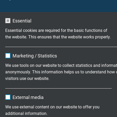
SafetyBUS p kabel voor flexibele toepassingen
Essential
Essential cookies are required for the basic functions of
Vragen over onze producten?
the website. This ensures that the website works properly.
Name
cookie_optin
Marketing / Statistics
Flexibele speciaalkabels op maat
Vendor
TYPO3
ontwikkeld
We use tools on our website to collect statistics and informa
anonymously. This information helps us to understand how 
Expire
1 year
Familiebedrijf sinds 1947
visitors use our website.
Contains the selected tracking opt-in
Purpose
Vraag vrijblijvend een offerte aan
Name
_ga, Google Analytics
settings.
External media
Vendor
Google LLC
+31 (0)497 575 201
We use external content on our website to offer you
additional information.
Expire
2 years
Mo.-Fr. 8:15–17:00 h