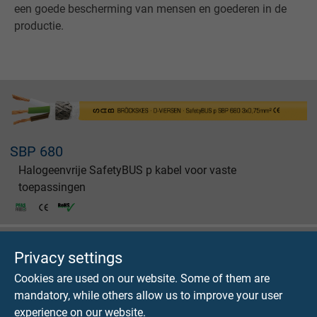
een goede bescherming van mensen en goederen in de
productie.
SBP 680
Halogeenvrije SafetyBUS p kabel voor vaste
toepassingen
Privacy settings
Cookies are used on our website. Some of them are
mandatory, while others allow us to improve your user
S SBP 684 Move
experience on our website.