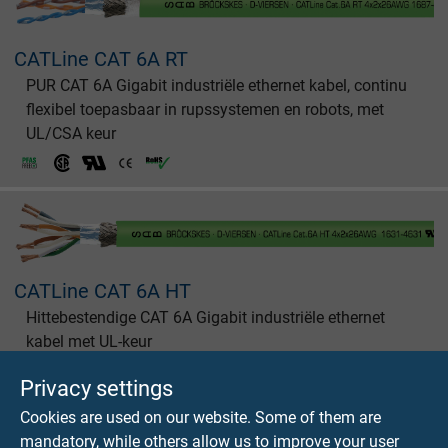
CATLine CAT 6A RT
PUR CAT 6A Gigabit industriële ethernet kabel, continu
flexibel toepasbaar in rupssystemen en robots, met
UL/CSA keur
CATLine CAT 6A HT
Hittebestendige CAT 6A Gigabit industriële ethernet
kabel met UL-keur
Privacy settings
Cookies are used on our website. Some of them are
mandatory, while others allow us to improve your user