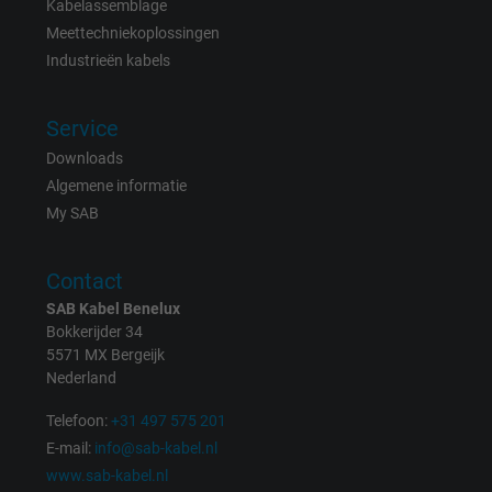
Expire
15 minutes
Kabelassemblage
Meettechniekoplossingen
Contains a randomly generated user ID. Wi
Industrieën kabels
the help of this ID, Google can recognize th
Purpose
user on different websites across domains
Service
and display personalized advertising.
Downloads
Algemene informatie
bkdwCNfVtWgQ67qT8AM,49021628980,
Name
My SAB
Google Ad Conversion Tracking
Contact
Vendor
Google LLC, Google Ads
SAB Kabel Benelux
Expire
Persistent
Bokkerijder 34
5571 MX Bergeijk
Nederland
Purpose
This is a conversion tracking service.
Telefoon:
+31 497 575 201
Name
bkdwCNfVtWgQ67qT8AM,49021628980_expire
E-mail:
info@sab-kabel.nl
www.sab-kabel.nl