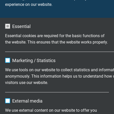
experience on our website.
CATLine CAT 7A S
PUR CAT 7A Gigabit industriële ethernet kabel, continu
flexibel toepasbaar in rupssystemen, met UL/CSA keur
Essential
Essential cookies are required for the basic functions of
the website. This ensures that the website works properly.
Name
cookie_optin
Marketing / Statistics
CATLine CAT 7A RT
Vendor
TYPO3
We use tools on our website to collect statistics and informa
PUR CAT 7A Gigabit industriële ethernet kabel, continu
anonymously. This information helps us to understand how 
Expire
1 year
flexibel toepasbaar in robots, met UL/CSA keur
visitors use our website.
Contains the selected tracking opt-in
Purpose
Name
_ga, Google Analytics
settings.
External media
Vendor
Google LLC
We use external content on our website to offer you