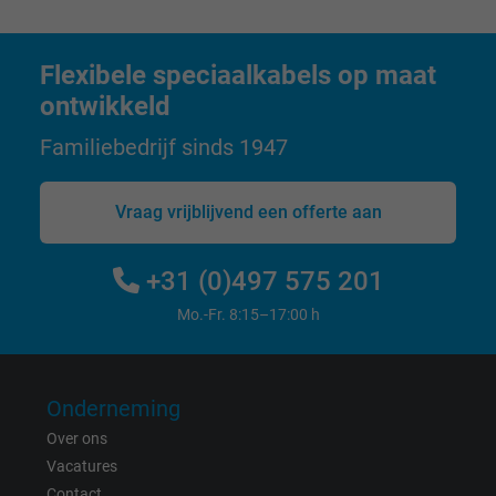
Name
test_cookie, Google DoubleClick
Flexibele speciaalkabels op maat
Vendor
Google LLC
ontwikkeld
Expire
15 minutes
Familiebedrijf sinds 1947
Contains a randomly generated user ID. Wi
Vraag vrijblijvend een offerte aan
the help of this ID, Google can recognize th
Purpose
user on different websites across domains
and display personalized advertising.
+31 (0)497 575 201
Mo.-Fr. 8:15–17:00 h
bkdwCNfVtWgQ67qT8AM,49021628980,
Name
Google Ad Conversion Tracking
Onderneming
Vendor
Google LLC, Google Ads
Over ons
Expire
Persistent
Vacatures
Contact