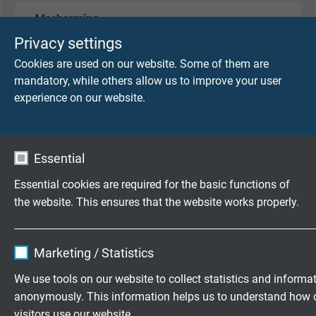
Afscherming
Vlechtwerk van vertind koper
Privacy settings
Cookies are used on our website. Some of them are
Omwikkeling
mandatory, while others allow us to improve your user
Non-woven tape
experience on our website.
Buitenmantel
PUR
Essential
Kleur
Essential cookies are required for the basic functions of
Groen (vergelijkbaar met RAL 6018)
the website. This ensures that the website works properly.
Name
cookie_optin
Marketing / Statistics
TECHNISCHE DATA
Vendor
TYPO3
We use tools on our website to collect statistics and informa
anonymously. This information helps us to understand how 
Piek bedrijfsspanning
Expire
1 year
max. 90 V
visitors use our website.