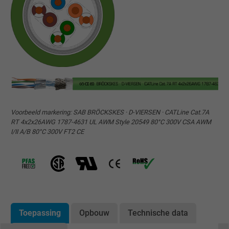
Voorbeeld markering: SAB BRÖCKSKES · D-VIERSEN · CATLine Cat.7A
RT 4x2x26AWG 1787-4631 UL AWM Style 20549 80°C 300V CSA AWM
I/II A/B 80°C 300V FT2 CE
Toepassing
Opbouw
Technische data