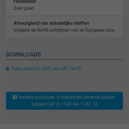
Flexibiliteit
Zeer goed
Google cookie for website analysis. Gener
Purpose
statistical data on how the visitor uses the
Afwezigheid van schadelijke stoffen
website.
Volgens de RoHS-richtlijnen van de Europese Unie
Name
IDE, Google DoubleClick
DOWNLOADS
Vendor
Google LLC
Data sheet for CATLine CAT 7A RT
Expire
1 year
Used by Google DoubleClick to register an
report the user's actions on the website aft
Verdere producten in Industriële ethernet kabels -
viewing or clicking on one of the provider's
Purpose
Gigabit CAT 6 / CAT 6A / CAT 7A
ads, with the purpose of measuring the
effectiveness of an ad and showing target
advertising to the user.