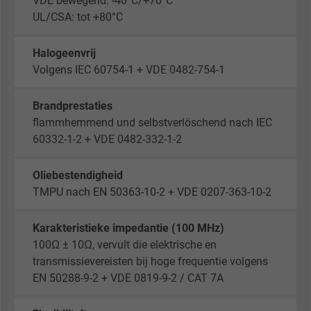
VDE bewegend: -40°C/+70°C
Purpose
statistical data on how the visitor uses the
UL/CSA: tot +80°C
website.
Halogeenvrij
Name
_gid, Google Analytics
Volgens IEC 60754-1 + VDE 0482-754-1
Vendor
Google LLC
Brandprestaties
flammhemmend und selbstverlöschend nach IEC
Expire
1 day
60332-1-2 + VDE 0482-332-1-2
Google cookie for website analysis. Gener
Oliebestendigheid
Purpose
statistical data on how the visitor uses the
TMPU nach EN 50363-10-2 + VDE 0207-363-10-2
website.
Karakteristieke impedantie (100 MHz)
Name
_gat_UA-36516539-1, Google Analytics
100Ω ± 10Ω, vervult die elektrische en
transmissievereisten bij hoge frequentie volgens
Vendor
Google LLC
EN 50288-9-2 + VDE 0819-9-2 / CAT 7A
Expire
1 minute