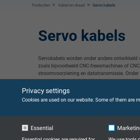
Producten
Kabel en draad
Servo kabels
Servo kabels
Servokabels worden onder andere ontwikkeld 
zoals bijvoorbeeld CNC-freesmachines of CNC
stroomvoorziening en datatransmissie. Onder 
terugkoppelingskabels. Verdere toepassingen 
de motor of industrie toepassingen met intelli
Privacy settings
Cookies are used on our website. Some of them are ma
Essential
Marketing
Essential cookies are required for
We use tools o