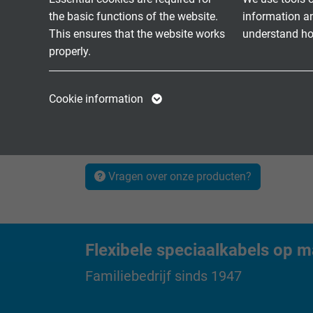
the basic functions of the website.
information a
This ensures that the website works
understand how
properly.
Name
cookie_optin
Name
Cookie information
Vendor
TYPO3
Vendor
Motor aansluit-, feedback- en encoderkabe
Expire
1 year
Expire
Vragen over onze producten?
Contains the
Purpose
selected tracking
Purpose
opt-in settings.
Flexibele speciaalkabels op m
Name
Familiebedrijf sinds 1947
Vendor