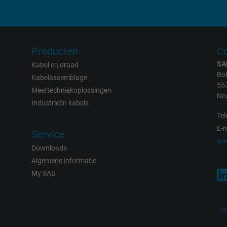
2 years
Google cookie for website analysis.
Generates statistical data on how the
Producten
Co
visitor uses the website.
SA
Kabel en draad
Bok
Kabelassemblage
55
_gid, Google Analytics
Meettechniekoplossingen
Ne
Industrieën kabels
Google LLC
Tel
E-m
Service
1 day
ww
Downloads
Google cookie for website analysis.
Algemene informatie
Generates statistical data on how the
My SAB
visitor uses the website.
I
_gat_UA-36516539-1, Google Analytics