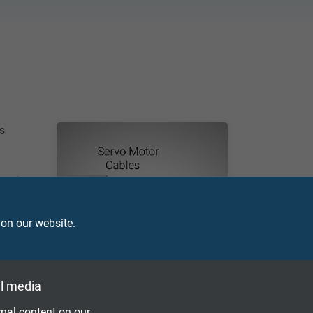
s
ng in
 on our website.
l media
nal content on our