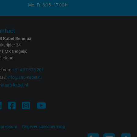
Mo.-Fr. 8:15–17:00 h
ntact
B Kabel Benelux
kerijder 34
71 MX Bergeijk
derland
efoon:
+31 497 575 201
ail:
info@sab-kabel.nl
w.sab-kabel.nl
mpressum
Gegevensbescherming