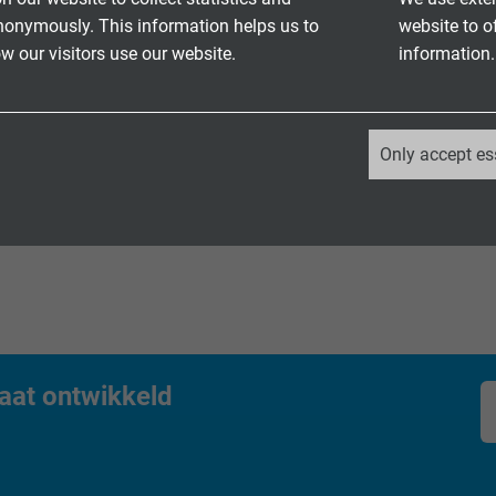
nonymously. This information helps us to
website to o
 our visitors use our website.
information.
_ga, Google Analytics
Only accept es
Google LLC
ls met UL/CSA
2 years
Google cookie for website analysis.
Generates statistical data on how the
visitor uses the website.
aat ontwikkeld
_ga_XKZTZRJBX7, Google Analytics
Google LLC