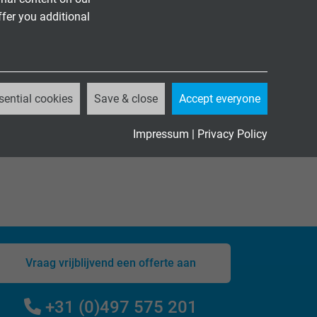
ffer you additional
CATALOGUS DOWNLOADEN (PDF)
sential cookies
Save & close
Accept everyone
Impressum
|
Privacy Policy
Vraag vrijblijvend een offerte aan
+31 (0)497 575 201