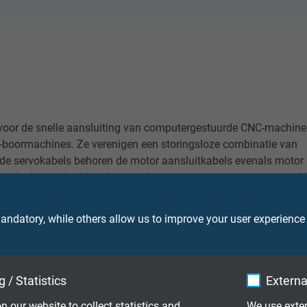
voor de snelle aansluiting van computergestuurde CNC-machine
-boormachines. Ze verenigen een storingsloze combinatie van
de servokabels behoren de motor aansluitkabels evenals motor
vind u bijvoorbeeld in de motorbouw voor de temperatuurbewaki
gente servo aandrijvingen.
ndatory, while others allow us to improve your user experience
 / Statistics
Externa
n our website to collect statistics and
We use exter