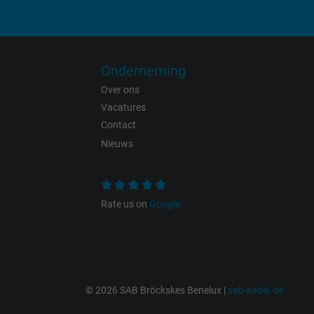
Expire
Purpose
Onderneming
Over ons
Vacatures
Name
Contact
Nieuws
Vendor
Expire
Rate us on
Google
Purpose
© 2026 SAB Bröckskes Benelux |
sab-kabel.de
Name