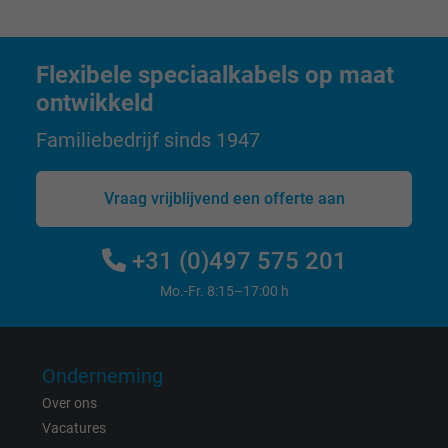
Purpose
statistical data on how the visitor uses the
website.
Flexibele speciaalkabels op maat
ontwikkeld
Name
_gid, Google Analytics
Familiebedrijf sinds 1947
Vendor
Google LLC
Expire
1 day
Vraag vrijblijvend een offerte aan
Google cookie for website analysis. Gener
+31 (0)497 575 201
Purpose
statistical data on how the visitor uses the
website.
Mo.-Fr. 8:15–17:00 h
Name
_gat_UA-36516539-1, Google Analytics
Onderneming
Vendor
Google LLC
Over ons
Vacatures
Expire
1 minute