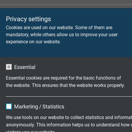
Privacy settings
Cookies are used on our website. Some of them are
DR 718 CP Highflex
mandatory, while others allow us to improve your user
experience on our website.
Trommelbare kabel, 300/500 V met totaal koperen
afscherming
Essential
Essential cookies are required for the basic functions of
the website. This ensures that the website works properly.
DR 720 P Highflex
Name
cookie_optin
Trommelbare kabel 0,6/1 kV, bestendig tegen hoge
Marketing / Statistics
mechanische belasting
Vendor
TYPO3
We use tools on our website to collect statistics and informa
anonymously. This information helps us to understand how 
Expire
1 year