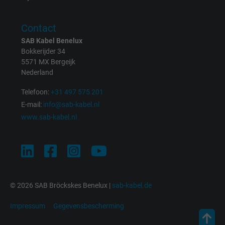
Name
test_cookie, Google DoubleClick
Contact
Vendor
Google LLC
SAB Kabel Benelux
Bokkerijder 34
5571 MX Bergeijk
Expire
15 minutes
Nederland
Contains a randomly generated user ID. Wi
Telefoon:
+31 497 575 201
the help of this ID, Google can recognize th
Purpose
E-mail:
info@sab-kabel.nl
user on different websites across domains
www.sab-kabel.nl
and display personalized advertising.
bkdwCNfVtWgQ67qT8AM,49021628980,
Name
Google Ad Conversion Tracking
© 2026 SAB Bröckskes Benelux |
sab-kabel.de
Vendor
Google LLC, Google Ads
Impressum
Gegevensbescherming
Expire
Persistent