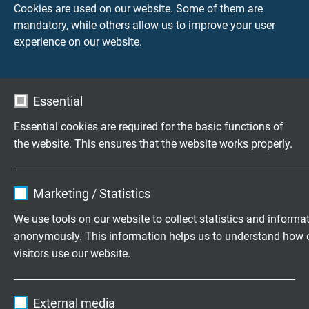
Cookies are used on our website. Some of them are
mandatory, while others allow us to improve your user
experience on our website.
Essential
Essential cookies are required for the basic functions of
CATALOGUS DOWNLOADEN (PDF)
the website. This ensures that the website works properly.
Vragen over onze producten?
Name
cookie_optin
Marketing / Statistics
Vendor
TYPO3
We use tools on our website to collect statistics and informa
anonymously. This information helps us to understand how 
Expire
1 year
Flexibele speciaalkabels op maat
visitors use our website.
ontwikkeld
Contains the selected tracking opt-in
Purpose
Name
_ga, Google Analytics
settings.
Familiebedrijf sinds 1947
External media