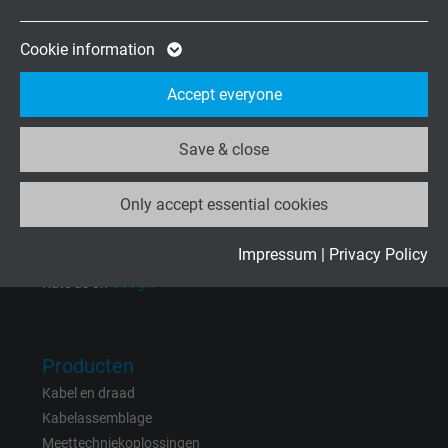
Expire
2 years
Mo.-Fr. 8:15–17:00 h
Google cookie for website analysis. Gener
Cookie information
Purpose
statistical data on how the visitor uses the
Onderneming
Accept everyone
website.
Over ons
Vacatures
Save & close
Name
_ga_XKZTZRJBX7, Google Analytics
Contact
Nieuws
Only accept essential cookies
Vendor
Google LLC
Expire
2 years
Impressum
|
Privacy Policy
Rate us on
Google
Google cookie for website analysis. Gener
Purpose
statistical data on how the visitor uses the
website.
Producten
Kabel en draad
Name
_gid, Google Analytics
Kabelassemblage
Meettechniekoplossingen