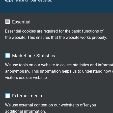
experience on our website.
CATALOGUS DOWNLOADEN (PDF)
Essential
Essential cookies are required for the basic functions of
Vragen over onze producten?
the website. This ensures that the website works properly.
Name
cookie_optin
Marketing / Statistics
Flexibele speciaalkabels op maat
Vendor
TYPO3
We use tools on our website to collect statistics and informa
ontwikkeld
anonymously. This information helps us to understand how 
Expire
1 year
Familiebedrijf sinds 1947
visitors use our website.
Contains the selected tracking opt-in
Purpose
Name
_ga, Google Analytics
settings.
Vraag vrijblijvend een offerte aan
External media
Vendor
Google LLC
We use external content on our website to offer you
+31 (0)497 575 201
additional information.