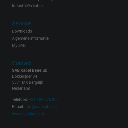
Vendor
Google LLC
Industrieën kabels
Expire
1 day
Service
Google cookie for website analysis. Gener
Downloads
Purpose
statistical data on how the visitor uses the
Algemene informatie
website.
My SAB
Name
_gat_UA-36516539-1, Google Analytics
Contact
SAB Kabel Benelux
Vendor
Google LLC
Bokkerijder 34
5571 MX Bergeijk
Expire
1 minute
Nederland
Telefoon:
+31 497 575 201
Google cookie for website analysis. Gener
E-mail:
info@sab-kabel.nl
Purpose
statistical data on how the visitor uses the
www.sab-kabel.nl
website.