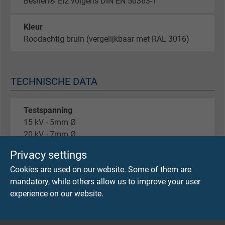
Besilen® EI2 volgens DIN EN 50363-1
Kleur
Roodachtig bruin (vergelijkbaar met RAL 3016)
TECHNISCHE DATA
Testspanning
15 kV - 5mm Ø
20 kV - 7mm Ø
Privacy settings
Min. buigradius
Cookies are used on our website. Some of them are
7,5 x d
mandatory, while others allow us to improve your user
experience on our website.
Stralingsweerstand
2 x 10^7 cJ/kg