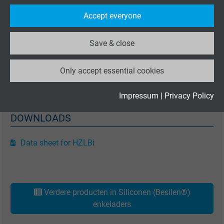
Purpose
statistical data on how the visitor uses the
Accept everyone
website.
Weerbestendigheid
Heel goed
Save & close
Name
_ga_XKZTZRJBX7, Google Analytics
Afwezigheid van schadelijke stoffen
Only accept essential cookies
Vendor
Google LLC
Volgens de RoHS-richtlijnen van de Europese Unie
Expire
2 years
Impressum
|
Privacy Policy
DOWNLOADS
Google cookie for website analysis. Gener
Purpose
statistical data on how the visitor uses the
Data sheet for HZLBi
website.
Name
_gid, Google Analytics
Verdere producten in Siliconen (Besilen®)
Vendor
Google LLC
enkeladers
Expire
1 day