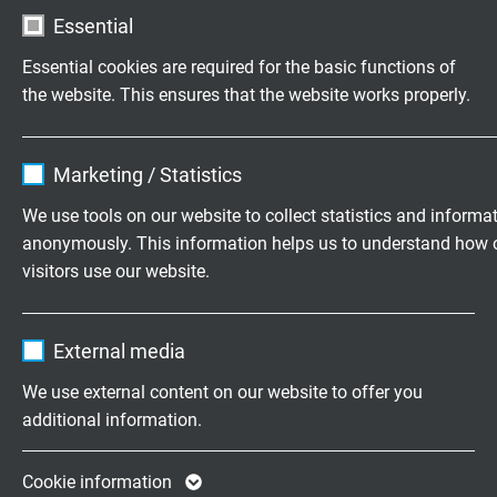
Essential
Temperatuurbereik
Vaste toepassing:-40/+180°C
Essential cookies are required for the basic functions of
Flexibele toepassing: -25/+180°C
the website. This ensures that the website works properly.
Kortstondig gebruik: +250°C
Name
cookie_optin
Halogeenvrij
Marketing / Statistics
Volgens DIN VDE 0472 deel 815 & IEC 60754-1
Vendor
TYPO3
We use tools on our website to collect statistics and informa
anonymously. This information helps us to understand how 
Brandprestaties
Expire
1 year
visitors use our website.
Vlamvertragend en zelfdovend volgens IEC 60332-
1-2 & EN 60332-1-2
Contains the selected tracking opt-in
Purpose
Name
_ga, Google Analytics
settings.
External media
Corrosiviteit van brandgassen
Vendor
Google LLC
IEC 60754-2 + EN 50267-2-2 + VDE 0472 deel 267-
We use external content on our website to offer you
2-2 - Geen ontwikkeling van bijtende brandgassen
additional information.
Expire
2 years
Chemische bestendigheid
Google cookie for website analysis. Gener
Cookie information
Zie pagina 9