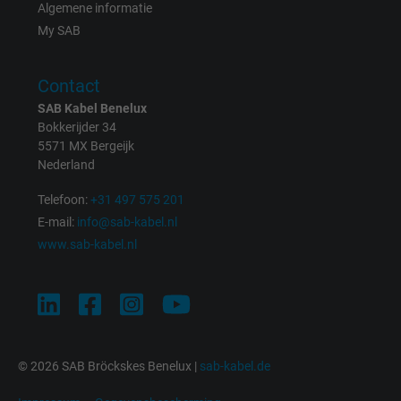
Purpose
Algemene informatie
user on different websites across domains
My SAB
and display personalized advertising.
Contact
bkdwCNfVtWgQ67qT8AM,49021628980,
Name
SAB Kabel Benelux
Google Ad Conversion Tracking
Bokkerijder 34
5571 MX Bergeijk
Vendor
Google LLC, Google Ads
Nederland
Expire
Persistent
Telefoon:
+31 497 575 201
E-mail:
info@sab-kabel.nl
Purpose
This is a conversion tracking service.
www.sab-kabel.nl
Name
bkdwCNfVtWgQ67qT8AM,49021628980_expire
Vendor
Google Ads Conversion Tracking, Google LLC
© 2026 SAB Bröckskes Benelux |
sab-kabel.de
Expire
Persistent