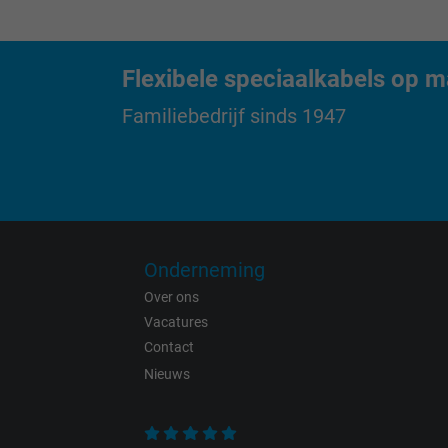
Name
Flexibele speciaalkabels op m
Vendor
Familiebedrijf sinds 1947
Expire
Purpose
Onderneming
Over ons
Name
Vacatures
Contact
Vendor
Nieuws
Expire