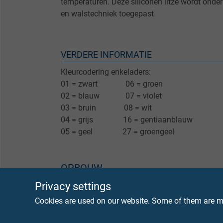
temperaturen. Deze siliconen litze wordt onder 
en walstechniek toegepast.
VERDERE INFORMATIE
Kleurcodering enkeladers:
01 = zwart 06 = groen
02 = blauw 07 = violet
03 = bruin 08 = wit
04 = grijs 16 = gentiaanblauw
05 = geel 27 = groengeel
OPBOUW
Privacy settings
Ader
Vertin
Cookies are used on our website. Some of them are ma
Isolatie
Besil