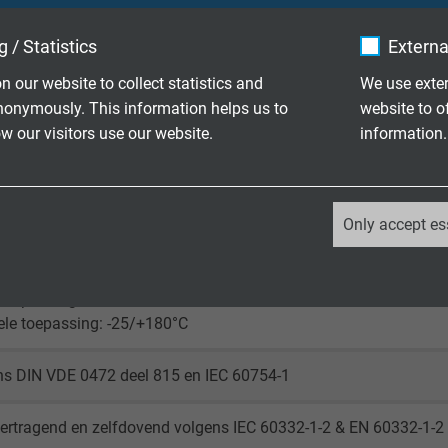
 / Statistics
Externa
n our website to collect statistics and
We use exter
nonymously. This information helps us to
website to o
 our visitors use our website.
information.
3,6/6 kV
 V
_ga, Google Analytics
Only accept es
d
Google LLC
 toepassing: -40/+180°C
2 years
ele toepassing: -25/+180°C
Google cookie for website analysis.
Generates statistical data on how the
ns DIN VDE 0472 deel 815 en IEC 60754-1
visitor uses the website.
ertragend en zelfdovend volgens IEC 60332-1-2 & EN 60332-1-2