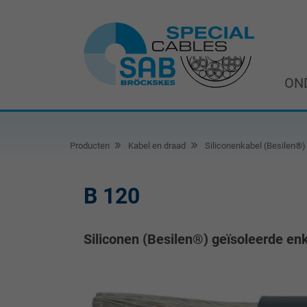
ON
Producten
Kabel en draad
Siliconenkabel (Besilen®)
B 120
Siliconen (Besilen®) geïsoleerde en