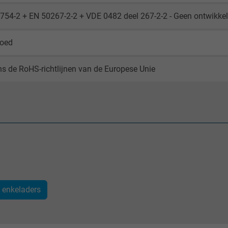
_ga_XKZTZRJBX7, Google Analytics
754-2 + EN 50267-2-2 + VDE 0482 deel 267-2-2 - Geen ontwikke
Google LLC
goed
2 years
s de RoHS-richtlijnen van de Europese Unie
Google cookie for website analysis.
Generates statistical data on how the
visitor uses the website.
_gid, Google Analytics
Google LLC
1 day
) enkeladers
Google cookie for website analysis.
Generates statistical data on how the