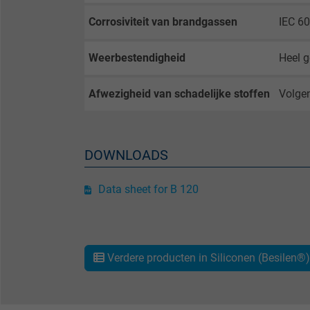
Name
Corrosiviteit van brandgassen
IEC 60
Vendor
Weerbestendigheid
Heel 
Expire
Afwezigheid van schadelijke stoffen
Volgen
Purpose
DOWNLOADS
Name
Data sheet for B 120
Vendor
Expire
Verdere producten in Siliconen (Besilen®
Purpose