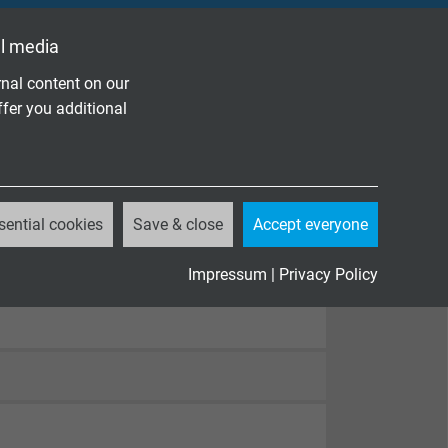
l media
nal content on our
ffer you additional
sential cookies
Save & close
Accept everyone
Impressum
|
Privacy Policy