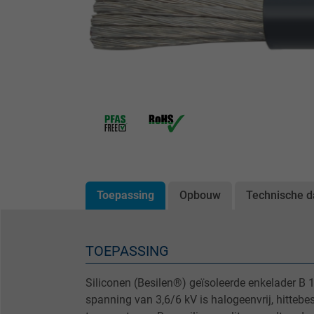
Toepassing
Opbouw
Technische d
TOEPASSING
Siliconen (Besilen®) geïsoleerde enkelader B
spanning van 3,6/6 kV is halogeenvrij, hittebest