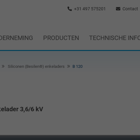
+31 497 575201
Contact
DERNEMING
PRODUCTEN
TECHNISCHE INF
Siliconen (Besilen®) enkeladers
B 120
kelader 3,6/6 kV