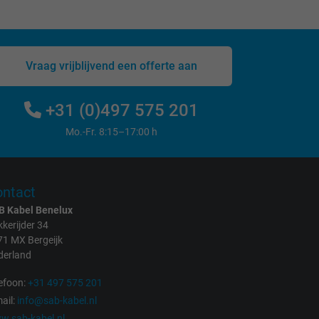
Vraag vrijblijvend een offerte aan
+31 (0)497 575 201
Mo.-Fr. 8:15–17:00 h
ntact
B Kabel Benelux
kerijder 34
71 MX Bergeijk
derland
efoon:
+31 497 575 201
ail:
info@sab-kabel.nl
w.sab-kabel.nl