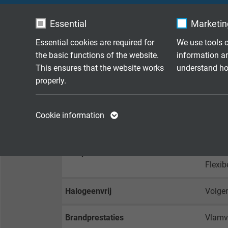
Essential
Marketing
Essential cookies are required for
We use tools o
TECHNISCHE DATA
the basic functions of the website.
information a
This ensures that the website works
understand how
Nominale spanning
Uo/U 
properly.
Testspanning
11000
Name
cookie_optin
Name
Cookie information
Min. buigradius
7,5 x 
Vendor
TYPO3
Vendor
Temperatuurbereik
Vaste
Expire
1 year
Expire
Flexib
Contains the
Purpose
selected tracking
Purpose
Halogeenvrij
Volge
opt-in settings.
Brandprestaties
Vlamv