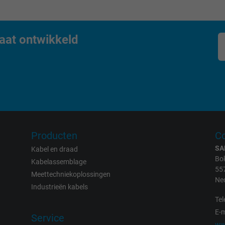
visitor uses the website.
_gat_UA-36516539-1, Google Analytics
aat ontwikkeld
Google LLC
1 minute
Google cookie for website analysis.
Generates statistical data on how the
visitor uses the website.
Producten
Co
SA
Kabel en draad
IDE, Google DoubleClick
Bok
Kabelassemblage
55
Meettechniekoplossingen
Google LLC
Ne
Industrieën kabels
Tel
1 year
E-m
Service
ww