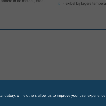
andere in de metaal-, staal-
Flexibel bij lagere temper
de koperlitzen volgens IEC 60228, EN 60228, VDE 0295, klasse 5
ndatory, while others allow us to improve your user experience
en® EI2 volgens DIN EN 50363-1