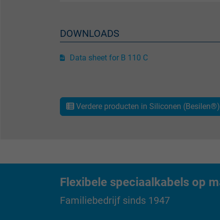
Vendor
Expire
DOWNLOADS
Data sheet for B 110 C
Purpose
Name
Verdere producten in Siliconen (Besilen®
Vendor
Expire
Flexibele speciaalkabels op m
Purpose
Familiebedrijf sinds 1947