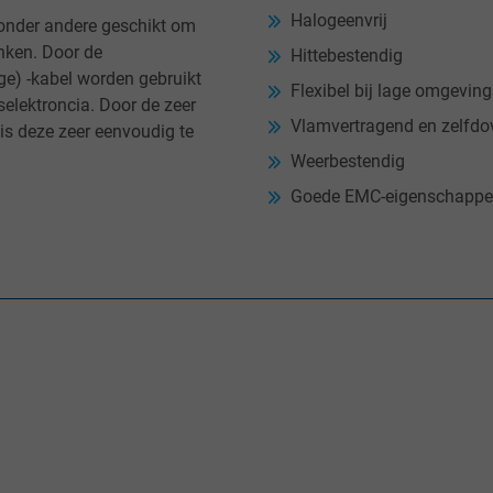
Halogeenvrij
 onder andere geschikt om
nken. Door de
Hittebestendig
e) -kabel worden gebruikt
Flexibel bij lage omgevin
elektroncia. Door de zeer
Vlamvertragend en zelfd
s deze zeer eenvoudig te
Weerbestendig
Goede EMC-eigenschapp