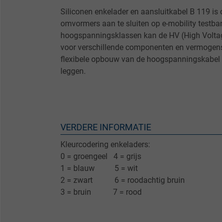
Siliconen enkelader en aansluitkabel B 119 is
omvormers aan te sluiten op e-mobility testba
hoogspanningsklassen kan de HV (High Voltag
voor verschillende componenten en vermogens
flexibele opbouw van de hoogspanningskabel i
leggen.
VERDERE INFORMATIE
Kleurcodering enkeladers:
0 = groengeel 4 = grijs
1 = blauw 5 = wit
2 = zwart 6 = roodachtig bruin
3 = bruin 7 = rood