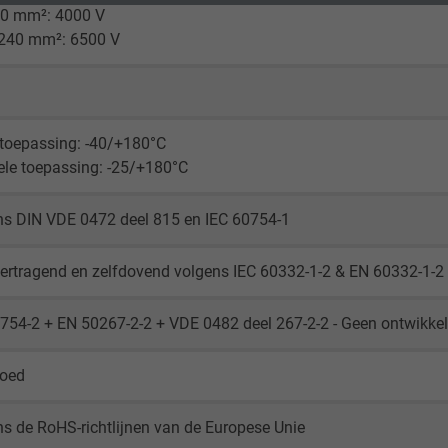
6,0 mm²: 4000 V
 240 mm²: 6500 V
Google cookie for website analysis.
Generates statistical data on how the
d
visitor uses the website.
 toepassing: -40/+180°C
_ga_XKZTZRJBX7, Google Analytics
ele toepassing: -25/+180°C
Google LLC
ns DIN VDE 0472 deel 815 en IEC 60754-1
2 years
ertragend en zelfdovend volgens IEC 60332-1-2 & EN 60332-1-2
Google cookie for website analysis.
Generates statistical data on how the
754-2 + EN 50267-2-2 + VDE 0482 deel 267-2-2 - Geen ontwikke
visitor uses the website.
goed
_gid, Google Analytics
s de RoHS-richtlijnen van de Europese Unie