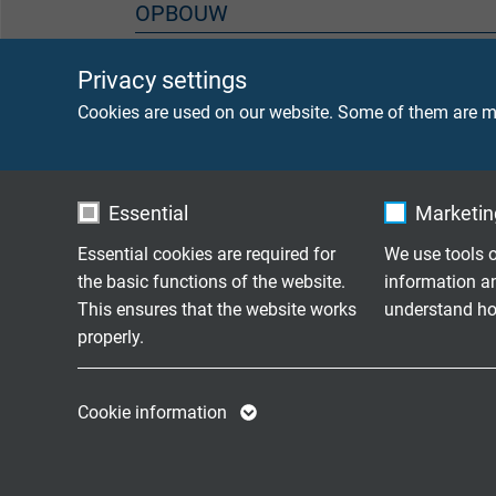
OPBOUW
Ader
Vertin
Privacy settings
Cookies are used on our website. Some of them are ma
Isolatie
Besil
Essential
Marketing
TECHNISCHE DATA
Essential cookies are required for
We use tools o
the basic functions of the website.
information a
Nominale spanning
1,0 - 
This ensures that the website works
understand how
Uo/U 1
properly.
Uo/U 
Name
cookie_optin
Name
10,0 -
Cookie information
Uo/U 1
Vendor
TYPO3
Vendor
Uo/U 
Expire
1 year
Expire