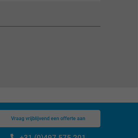
Vraag vrijblijvend een offerte aan
+31 (0)497 575 201