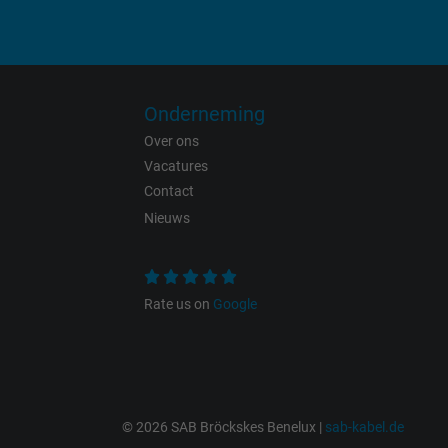
Name
Vendor
Expire
Onderneming
Over ons
Vacatures
Contact
Purpose
Nieuws
Rate us on
Google
Name
Vendor
Expire
© 2026 SAB Bröckskes Benelux |
sab-kabel.de