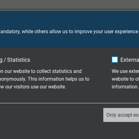
de koperlitzen volgens IEC 60228, EN 60228, VDE 0295, klasse 5
ndatory, while others allow us to improve your user experience
en® EI2 volgens DIN EN 50363-1
 / Statistics
Externa
n our website to collect statistics and
We use exter
nonymously. This information helps us to
website to o
6,0 mm²:
 our visitors use our website.
information.
,5/1,5 kV AC
2,2/2,2 kV DC
_ga, Google Analytics
 240,0 mm²:
Only accept es
,8/3,0 kV AC
Google LLC
2,7/5,4 kV DC
2 years