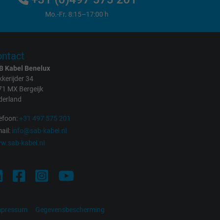
Mo.-Fr. 8:15–17:00 h
ntact
B Kabel Benelux
kerijder 34
71 MX Bergeijk
derland
efoon:
+31 497 575 201
ail:
info@sab-kabel.nl
w.sab-kabel.nl
mpressum
Gegevensbescherming