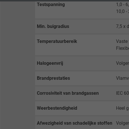
Testspanning
1,0 - 
10,0 -
Contains the
Purpose
selected tracking
Purpose
Min. buigradius
7,5 x 
opt-in settings.
Temperatuurbereik
Vaste
Name
Flexib
Vendor
Halogeenvrij
Volge
Expire
Brandprestaties
Vlamv
Purpose
Corrosiviteit van brandgassen
IEC 60
Weerbestendigheid
Heel 
Name
Afwezigheid van schadelijke stoffen
Volgen