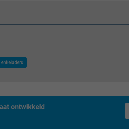
Google LLC
1 day
Google cookie for website analysis.
Generates statistical data on how the
visitor uses the website.
_gat_UA-36516539-1, Google Analytics
) enkeladers
Google LLC
1 minute
Google cookie for website analysis.
aat ontwikkeld
Generates statistical data on how the
visitor uses the website.