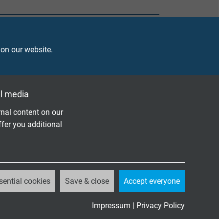
 on our website.
l media
nal content on our
ffer you additional
sential cookies
Save & close
Accept everyone
Impressum
|
Privacy Policy