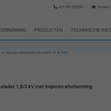
+31 497 575201
Contact
DERNEMING
PRODUCTEN
TECHNISCHE INF
Siliconen (Besilen®) enkeladers
B 110 C
kelader 1,8/3 kV met koperen afscherming