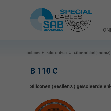
ON
Producten
Kabel en draad
Siliconenkabel (Besilen®)
B 110 C
Siliconen (Besilen®) geïsoleerde en