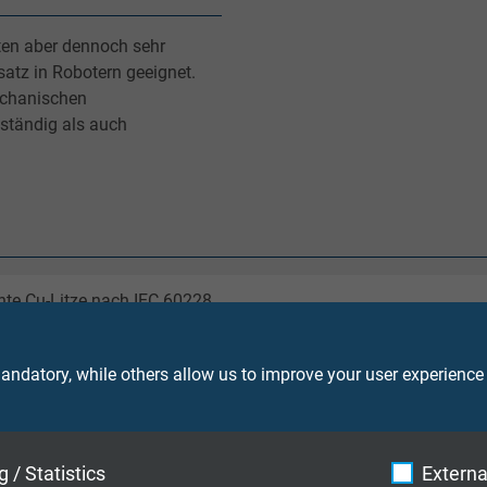
ten aber dennoch sehr
atz in Robotern geeignet.
echanischen
ständig als auch
nte Cu-Litze nach IEC 60228
ndatory, while others allow us to improve your user experience
Adern mit fortlaufendem Ziffernaufdruck nach EN 50334 + VDE 
 / Statistics
Externa