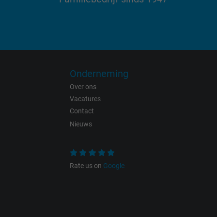
Name
Vendor
Expire
Onderneming
Purpose
Over ons
Vacatures
Contact
Name
Nieuws
Vendor
Rate us on
Google
Expire