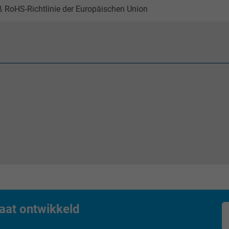
 RoHS-Richtlinie der Europäischen Union
2 years
Google cookie for website analysis.
Generates statistical data on how the
visitor uses the website.
_gid, Google Analytics
Google LLC
1 day
Google cookie for website analysis.
Generates statistical data on how the
visitor uses the website.
aat ontwikkeld