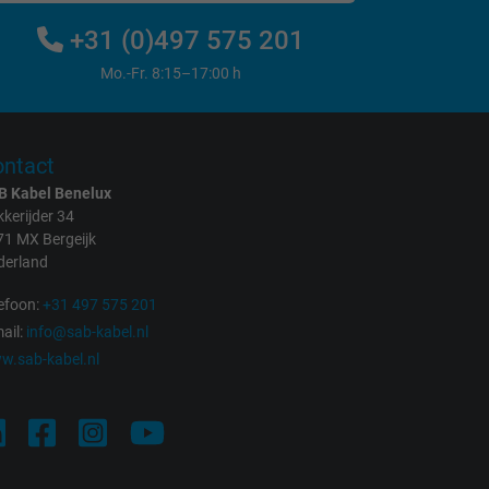
+31 (0)497 575 201
Mo.-Fr. 8:15–17:00 h
ntact
B Kabel Benelux
kerijder 34
71 MX Bergeijk
derland
efoon:
+31 497 575 201
ail:
info@sab-kabel.nl
w.sab-kabel.nl