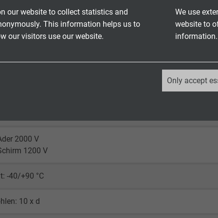
n our website to collect statistics and
We use exter
TMPU nach EN 50363-10-2 + VDE 0207-363-10-2
nonymously. This information helps us to
website to o
 our visitors use our website.
information.
rz (RAL 9005)
_ga, Google Analytics
Only accept es
Google LLC
600 V
2 years
Ader 2000 V
Google cookie for website analysis.
Schirm 1200 V
Generates statistical data on how the
visitor uses the website.
: -40/+90 °C
_ga_XKZTZRJBX7, Google Analytics
len: 10 x d
Google LLC