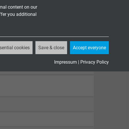
nal content on our
ffer you additional
sential cookies
Save & close
Accept everyone
Impressum
|
Privacy Policy