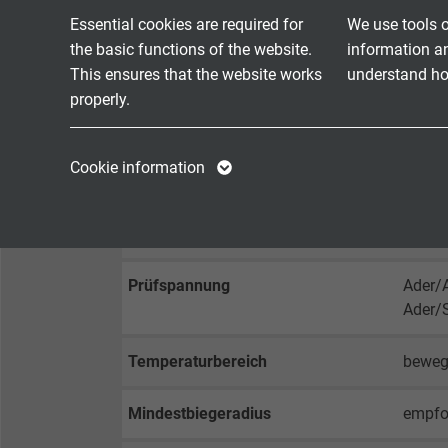
Essential cookies are required for
We use tools o
Mantelmaterial
PUR, 
the basic functions of the website.
information a
This ensures that the website works
understand how
Mantelfarbe
schwa
properly.
Name
cookie_optin
Name
Cookie information
TECHNISCHE DATA
Vendor
TYPO3
Vendor
Betriebsspitzenspannung
max. 
Expire
1 year
Expire
Prüfspannung
Ader/
Contains the
Ader/
Purpose
selected tracking
Purpose
opt-in settings.
Temperaturbereich
bewegt
Name
Mindestbiegeradius
empfoh
Vendor