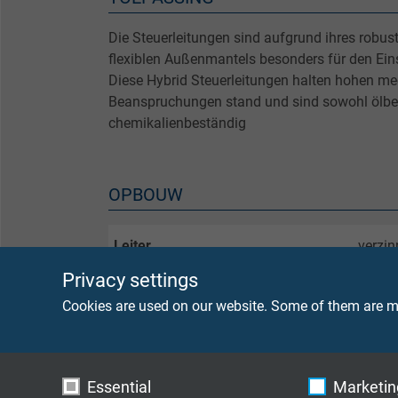
Die Steuerleitungen sind aufgrund ihres robus
flexiblen Außenmantels besonders für den Eins
Diese Hybrid Steuerleitungen halten hohen m
Beanspruchungen stand und sind sowohl ölbe
chemikalienbeständig
OPBOUW
Leiter
verzin
Privacy settings
Isolierhülle
TPE
Cookies are used on our website. Some of them are ma
Aderkennzeichnung
weiße 
Innenmantel
TPE
Essential
Marketing