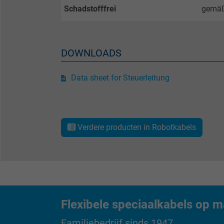
Schadstofffrei
gemäß
Expire
DOWNLOADS
Purpose
Data sheet for Steuerleitung
Name
Vendor
Verdere producten in Robotkabels
Expire
Purpose
Flexibele speciaalkabels op m
Familiebedrijf sinds 1947