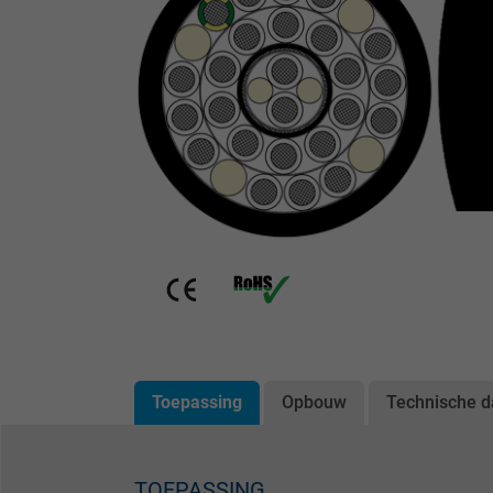
Toepassing
Opbouw
Technische d
TOEPASSING