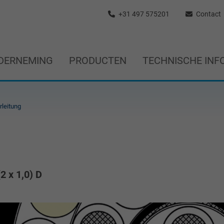
+31 497 575201
Contact
DERNEMING
PRODUCTEN
TECHNISCHE INF
rleitung
(2 x 1,0) D