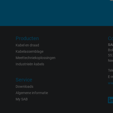
_gat_UA-36516539-1, Google Analytics
Google LLC
1 minute
Google cookie for website analysis.
Producten
Co
Generates statistical data on how the
SA
Kabel en draad
visitor uses the website.
Bok
Kabelassemblage
55
Meettechniekoplossingen
Ne
IDE, Google DoubleClick
Industrieën kabels
Tel
Google LLC
E-m
Service
ww
Downloads
1 year
Algemene informatie
Used by Google DoubleClick to register and
My SAB
report the user's actions on the website
after viewing or clicking on one of the