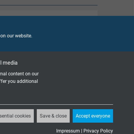
 on our website.
l media
nal content on our
ffer you additional
 VDE 0293-334
sential cookies
Save & close
Accept everyone
Impressum
|
Privacy Policy