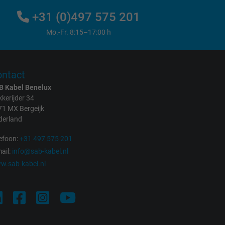
+31 (0)497 575 201
Mo.-Fr. 8:15–17:00 h
ntact
B Kabel Benelux
kerijder 34
71 MX Bergeijk
derland
efoon:
+31 497 575 201
ail:
info@sab-kabel.nl
w.sab-kabel.nl