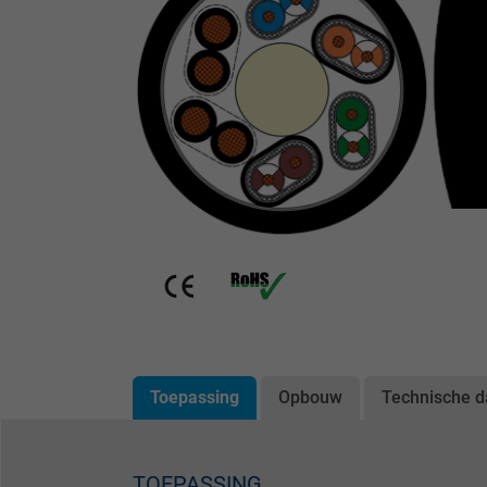
Toepassing
Opbouw
Technische d
TOEPASSING