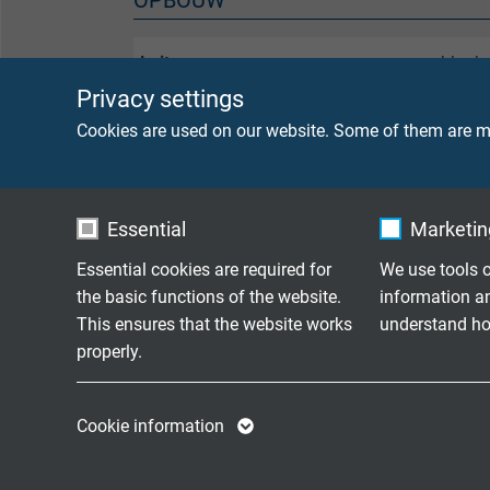
Leiter
blanke
Privacy settings
Isolierhülle
4 x 2 
Cookies are used on our website. Some of them are ma
4 x 1
Aderkennzeichnung
4 x 2 
Essential
Marketing
weiß-b
weiß-
Essential cookies are required for
We use tools o
weiß-g
the basic functions of the website.
information a
weiß-
This ensures that the website works
understand how
properly.
4 x 1,
schwa
Name
cookie_optin
Name
Cookie information
Mantelmaterial
PUR, 
Vendor
TYPO3
Vendor