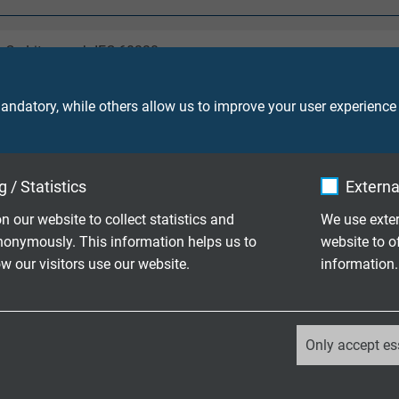
 Cu-Litze nach IEC 60228
x AWG 26: FEP
ndatory, while others allow us to improve your user experience
,0 mm²: TPE
x AWG 26:
 / Statistics
Externa
lau/blau,
orange/orange,
n our website to collect statistics and
We use exter
rün/grün,
nonymously. This information helps us to
website to o
braun/braun
 our visitors use our website.
information.
0 mm²:
rze Adern mit fortlaufendem Ziffernaufdruck nach EN 50334 +
_ga, Google Analytics
Only accept es
TMPU nach EN 50363-10-2 + VDE 0207-363-10-2
Google LLC