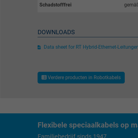
Schadstofffrei
gemäß
Vendor
Expire
DOWNLOADS
Purpose
Data sheet for RT Hybrid-Ethernet-Leitung
Name
Verdere producten in Robotkabels
Vendor
Expire
Purpose
Flexibele speciaalkabels op m
Familiebedrijf sinds 1947