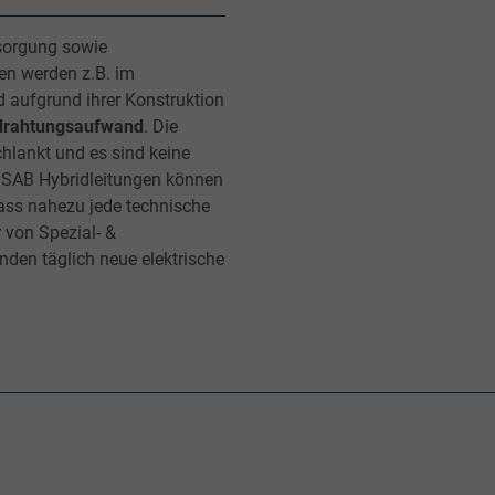
sorgung sowie
en werden z.B. im
d aufgrund ihrer Konstruktion
drahtungsaufwand
. Die
hlankt und es sind keine
 SAB Hybridleitungen können
dass nahezu jede technische
r von Spezial- &
nden täglich neue elektrische