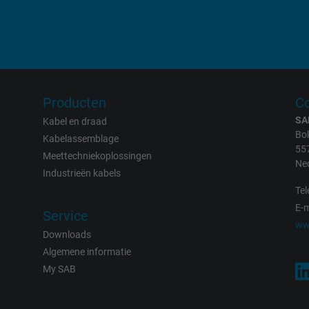
IDE, Google DoubleClick
Google LLC
1 year
Producten
Co
Used by Google DoubleClick to register and
SA
Kabel en draad
report the user's actions on the website
Bok
Kabelassemblage
after viewing or clicking on one of the
55
Meettechniekoplossingen
Ne
provider's ads, with the purpose of
Industrieën kabels
measuring the effectiveness of an ad and
Tel
showing targeted advertising to the user.
E-m
Service
ww
Downloads
test_cookie, Google DoubleClick
Algemene informatie
My SAB
Google LLC
15 minutes