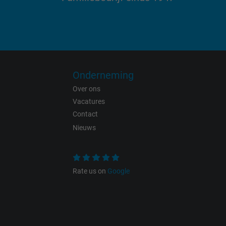
Name
Vendor
Expire
Onderneming
Over ons
Vacatures
Contact
Purpose
Nieuws
Rate us on
Google
Name
Vendor
Expire