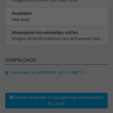
Volgens IEC 61034 + VDE 0482-1034
Google cookie for website analysis. Gener
Flexibiliteit
Purpose
statistical data on how the visitor uses the
Heel goed
website.
Afwezigheid van schadelijke stoffen
Name
_gat_UA-36516539-1, Google Analytics
Volgens de RoHS-richtlijnen van de Europese Unie
Vendor
Google LLC
DOWNLOADS
Expire
1 minute
Data sheet for SABIX® BL 443 C FRNC TT
Google cookie for website analysis. Gener
Purpose
statistical data on how the visitor uses the
website.
Verdere producten in Halogeenvrije scheepskabels
Name
IDE, Google DoubleClick
BL-Line®
Vendor
Google LLC