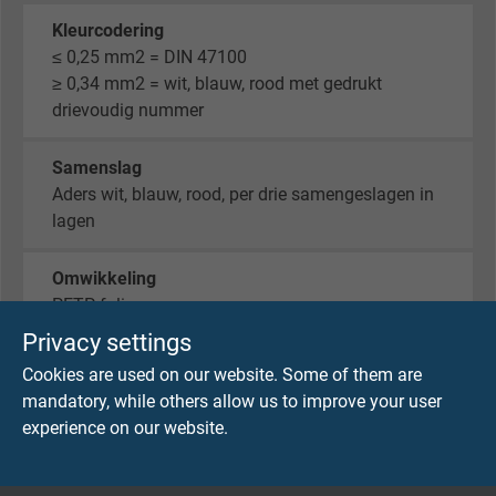
Kleurcodering
≤ 0,25 mm2 = DIN 47100
≥ 0,34 mm2 = wit, blauw, rood met gedrukt
drievoudig nummer
Samenslag
Aders wit, blauw, rood, per drie samengeslagen in
lagen
Omwikkeling
PETP-folie
Privacy settings
Afscherming
Cookies are used on our website. Some of them are
Vlechtwerk van vertind koper
mandatory, while others allow us to improve your user
experience on our website.
Buitenmantel
Speciaal® SHF 1 samenstelling volgens IEC