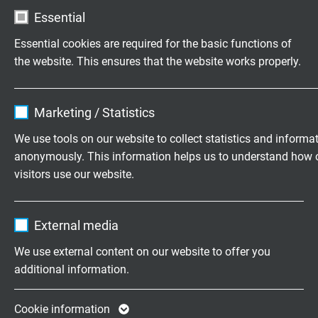
60092-360
Essential
Kleur
Essential cookies are required for the basic functions of
Duifblauw (RAL 5014)
the website. This ensures that the website works properly.
Name
cookie_optin
Marketing / Statistics
TECHNISCHE DATA
Vendor
TYPO3
We use tools on our website to collect statistics and informa
anonymously. This information helps us to understand how 
Piek bedrijfsspanning
Expire
1 year
visitors use our website.
Max. 300 V
Contains the selected tracking opt-in
Purpose
Name
_ga, Google Analytics
Testspanning
settings.
External media
Ader/ader 1500 V
Vendor
Google LLC
Ader/afscherming 1200 V
We use external content on our website to offer you
additional information.
Expire
2 years
Min. buigradius
Vaste toepassing: 5 x d
Google cookie for website analysis. Gener
Cookie information
Flexibele toepassing: 10 x d