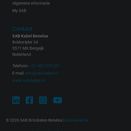
Algemene informatie
Purpose
This is a conversion tracking service.
My SAB
Name
NID, Google Maps
Contact
SAB Kabel Benelux
Vendor
Google LLC
Bokkerijder 34
5571 MX Bergeijk
Expire
6 months
Nederland
Registers a unique ID that identifies a
Telefoon:
+31 497 575 201
Purpose
returning user's device. The ID is used for
E-mail:
info@sab-kabel.nl
targeted advertising.
www.sab-kabel.nl
© 2026 SAB Bröckskes Benelux |
sab-kabel.de