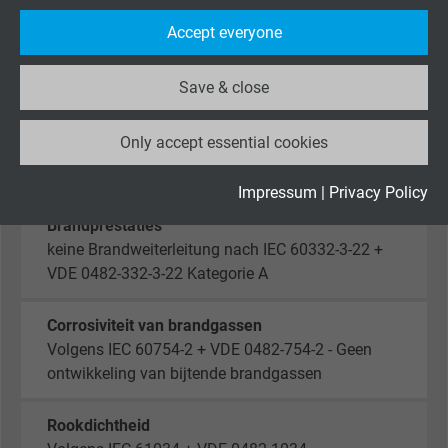
Purpose
statistical data on how the visitor uses the
Accept everyone
website.
Temperatuurbereik
Vaste toepassing: -40/+90 °C
Save & close
Flexibele toepassing: -30/+90 °C
Name
_ga_XKZTZRJBX7, Google Analytics
Only accept essential cookies
Vendor
Google LLC
Halogeenvrij
Volgens IEC 60754-1 + VDE 0482-754-1
Expire
2 years
Impressum
|
Privacy Policy
Brandprestaties
Google cookie for website analysis. Gener
keine Brandweiterleitung nach IEC 60332-3-22 +
Purpose
statistical data on how the visitor uses the
VDE 0482-332-3-22 Kategorie A
website.
Corrosiviteit van brandgassen
Name
_gid, Google Analytics
Volgens IEC 60754-2 + VDE 0482-754-2 - Geen
ontwikkeling van bijtende brandgassen
Vendor
Google LLC
Rookdichtheid
Expire
1 day