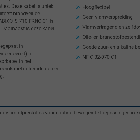
ies. Deze kabel is uniek
Hoogflexibel
terst brandveilige
Geen vlamverspreiding
SABIX® S 710 FRNC C1 is
Vlamvertragend en zelfd
 Daarnaast is deze kabel
Olie- en brandstofbestend
egepast in
Goede zuur- en alkaline b
en genoemd) in
NF C 32-070 C1
sorkabel in het
roomkabel in treindeuren en
ng.
kende brandprestaties voor continu bewegende toepassingen in k