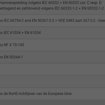
2 years
lamverspreiding volgens IEC 60332 + EN 60332 cat. C resp. D
rtragend en zelfdovend volgens IEC 60332-1-2 + EN 60332-1-2
Google cookie for website analysis.
Generates statistical data on how the
s IEC 60754-2 and EN 50267-2-2 + VDE 0482 part 267-2-2 - Gee
visitor uses the website.
ns IEC 61034 + EN 61034
_gid, Google Analytics
ns NF X 70-100
Google LLC
ns EN 50264-1
1 day
Google cookie for website analysis.
Generates statistical data on how the
visitor uses the website.
s de RoHS-richtlijnen van de Europese Unie
_gat_UA-36516539-1, Google Analytics