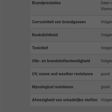
Expire
Brandprestaties
Geen v
Vlamve
Purpose
Corrosiviteit van brandgassen
Volgen
Rookdichtheid
Volge
Name
Toxiciteit
Volge
Vendor
Olie- en brandstofbestendigheid
Volge
Expire
UV, ozone and weather resistance
good
Purpose
Mycological resistance
good
Afwezigheid van schadelijke stoffen
Volgen
Name