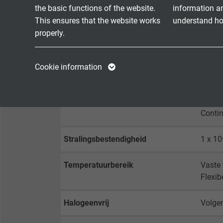
the basic functions of the website.
TECHNISCHE DATA
information a
This ensures that the website works
understand how
properly.
Nominale bedrijfsspanning
0,6/1 
Name
cookie_optin
Name
Testspanning
4000 
Cookie information
Vendor
TYPO3
Vendor
Min. buigradius
Vaste 
Flexib
Expire
1 year
Expire
Contin
Contains the
Stralingsbestendigheid
1 x 10
Purpose
selected tracking
Purpose
opt-in settings.
Temperatuurbereik
Vaste 
Flexib
Name
Halogeenvrij
Volge
Vendor