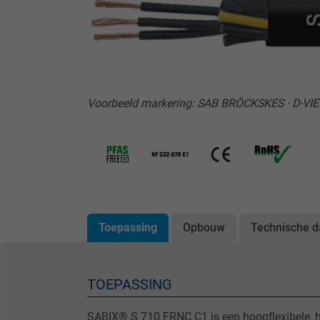
Voorbeeld markering: SAB BRÖCKSKES · D-VI
Toepassing
Opbouw
Technische d
TOEPASSING
SABIX® S 710 FRNC C1 is een hoogflexibele, h