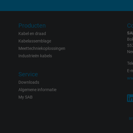
measuring the effectiveness of an ad and
showing targeted advertising to the user.
Producten
Co
test_cookie, Google DoubleClick
SA
Kabel en draad
Bok
Kabelassemblage
Google LLC
55
Meettechniekoplossingen
Ne
Industrieën kabels
15 minutes
Tel
Contains a randomly generated user ID.
E-m
Service
With the help of this ID, Google can
ww
Downloads
recognize the user on different websites
Algemene informatie
across domains and display personalized
My SAB
advertising.
bkdwCNfVtWgQ67qT8AM,49021628980,
I
Google Ad Conversion Tracking