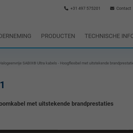
+31 497 575201
Contact
DERNEMING
PRODUCTEN
TECHNISCHE INF
alogeenvrije SABIX® Ultra kabels - Hoogflexibel met uitstekende brandprestati
1
troomkabel met uitstekende brandprestaties