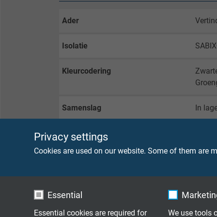
Ader
Vertin
Isolatie
SABI
Kleurcodering
Zwart
Groen
Samenslag
In lag
Omwikkeling
non-w
Privacy settings
Cookies are used on our website. Some of them are ma
Buitenmantel
SABIX
Kleur
Zwart
Essential
Marketing
Essential cookies are required for
We use tools o