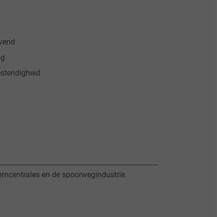
ovend
ig
estendigheid
erncentrales en de spoorwegindustrie.