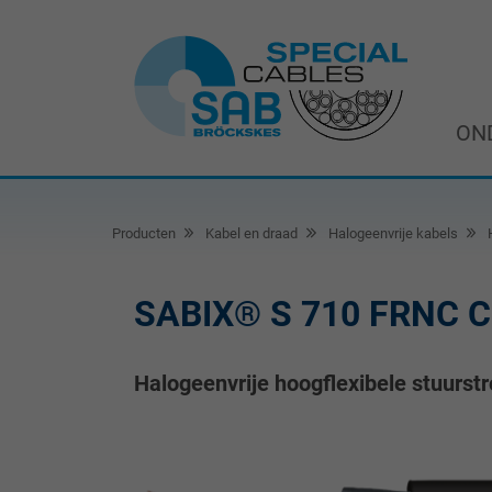
ON
Producten
Kabel en draad
Halogeenvrije kabels
H
SABIX® S 710 FRNC C
Halogeenvrije hoogflexibele stuurs