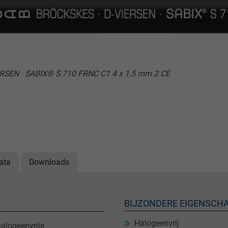
ERSEN · SABIX® S 710 FRNC C1 4 x 1,5 mm 2 CE
ata
Downloads
BIJZONDERE EIGENSCH
Halogeenvrij
alogeenvrije