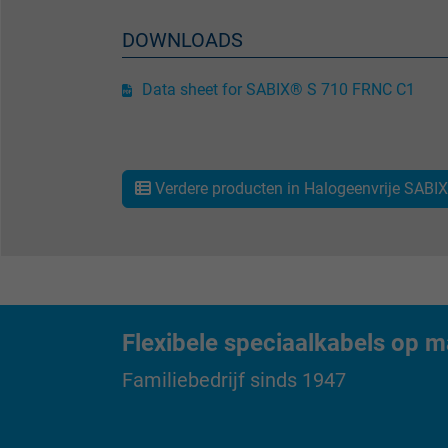
Vendor
DOWNLOADS
Expire
Data sheet for SABIX® S 710 FRNC C1
Purpose
Verdere producten in Halogeenvrije SABIX®
Name
Vendor
Expire
Flexibele speciaalkabels op m
Familiebedrijf sinds 1947
Purpose