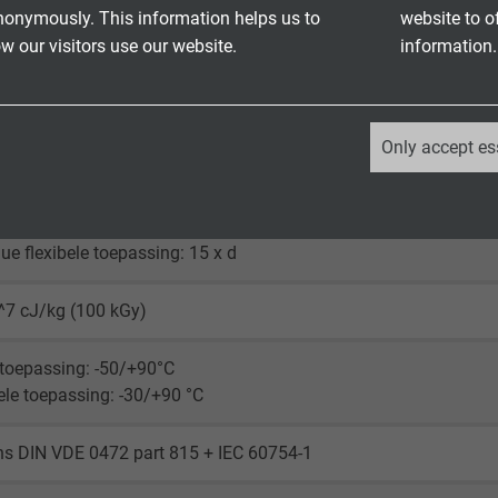
nonymously. This information helps us to
website to o
 our visitors use our website.
information.
kV
_ga, Google Analytics
V
Only accept es
Google LLC
toepassing: 4 x d
ele toepassing: 6 x d
2 years
ue flexibele toepassing: 15 x d
Google cookie for website analysis.
^7 cJ/kg (100 kGy)
Generates statistical data on how the
visitor uses the website.
toepassing: -50/+90°C
ele toepassing: -30/+90 °C
_ga_XKZTZRJBX7, Google Analytics
ns DIN VDE 0472 part 815 + IEC 60754-1
Google LLC