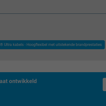
Google LLC
1 minute
Google cookie for website analysis.
Generates statistical data on how the
visitor uses the website.
 Ultra kabels - Hoogflexibel met uitstekende brandprestaties
IDE, Google DoubleClick
Google LLC
1 year
aat ontwikkeld
Used by Google DoubleClick to register and
report the user's actions on the website
after viewing or clicking on one of the
provider's ads, with the purpose of