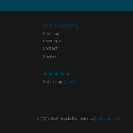
Onderneming
Name
Over ons
Vacatures
Vendor
Contact
Expire
Nieuws
Rate us on
Google
Purpose
© 2026 SAB Bröckskes Benelux |
sab-kabel.de
Name