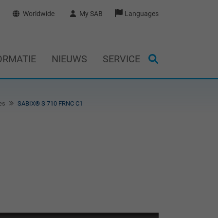
Worldwide
My SAB
Languages
ORMATIE
NIEUWS
SERVICE
es
SABIX® S 710 FRNC C1