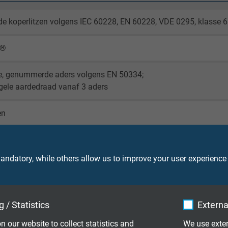
de koperlitzen volgens IEC 60228, EN 60228, VDE 0295, klasse 6
X®
e, genummerde aders volgens EN 50334;
gele aardedraad vanaf 3 aders
en
oven tape
ndatory, while others allow us to improve your user experience
® Ultra
 (RAL 9005)
 / Statistics
Externa
n our website to collect statistics and
We use exter