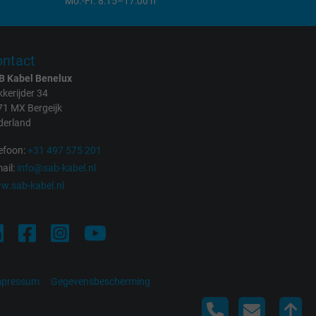
Mo.-Fr. 8:15–17:00 h
ntact
B Kabel Benelux
kerijder 34
71 MX Bergeijk
derland
efoon:
+31 497 575 201
ail:
info@sab-kabel.nl
w.sab-kabel.nl
mpressum
Gegevensbescherming