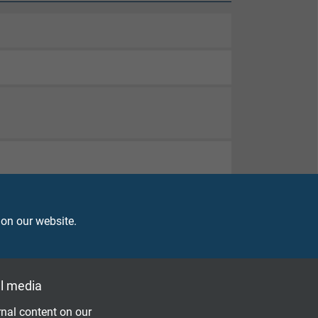
 on our website.
l media
nal content on our