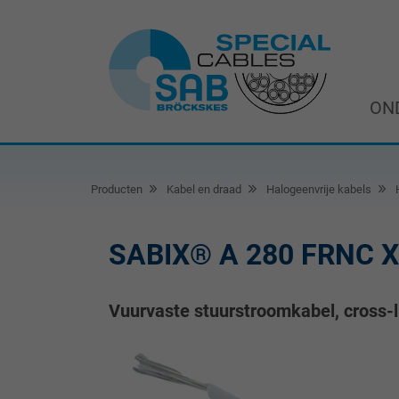
ON
Producten
Kabel en draad
Halogeenvrije kabels
H
SABIX® A 280 FRNC X
Vuurvaste stuurstroomkabel, cross-