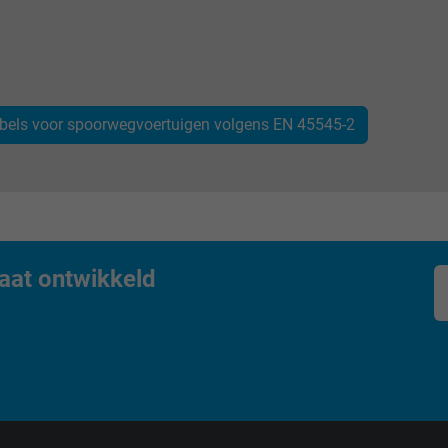
Generates statistical data on how the
visitor uses the website.
_ga_XKZTZRJBX7, Google Analytics
kabels voor spoorwegvoertuigen volgens EN 45545-2
Google LLC
2 years
Google cookie for website analysis.
Generates statistical data on how the
aat ontwikkeld
visitor uses the website.
_gid, Google Analytics
Google LLC