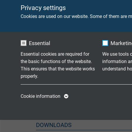
hat eine gute Ozonbeständigkeit, Öl- und Chem
Privacy settings
vernetzte Type ist geprüft nach EN 45545-2, 
Cookies are used on our website. Some of them are ma
und ist speziell für den Einsatz in Schienenfa
Essential
Marketing
Essential cookies are required for
We use tools o
the basic functions of the website.
information a
This ensures that the website works
understand how
properly.
Name
cookie_optin
Name
VERDERE INFORMATIE
Cookie information
Speziell für den Einsatz in Schienenfahrzeuge
Vendor
TYPO3
Vendor
Expire
1 year
Expire
DOWNLOADS
Contains the