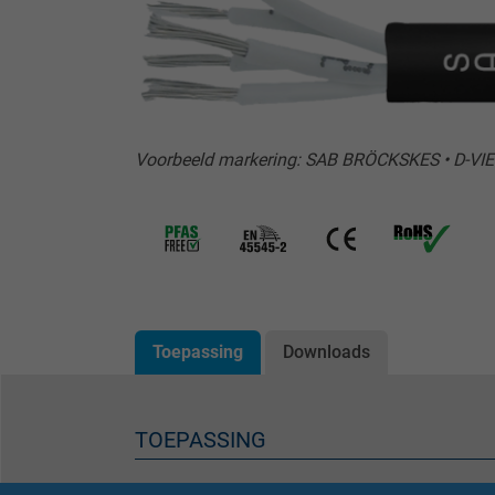
Voorbeeld markering: SAB BRÖCKSKES • D-VIE
Toepassing
Downloads
TOEPASSING
Die feuerfeste Steuerleitung SABIX A 280 FRNC