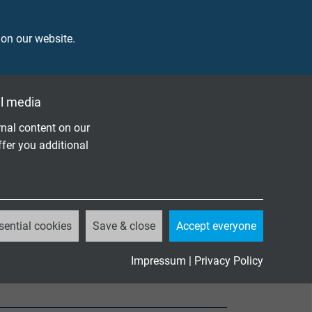
 on our website.
tverlöschend
l media
eständigkeit
nforderungen R15 (EL1A)
nal content on our
Gefährdungsstufen HL1-3
ffer you additional
331-21
sential cookies
Save & close
Accept everyone
Impressum
|
Privacy Policy