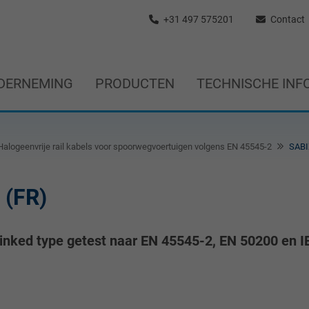
+31 497 575201
Contact
DERNEMING
PRODUCTEN
TECHNISCHE INF
alogeenvrije rail kabels voor spoorwegvoertuigen volgens EN 45545-2
SABI
 (FR)
linked type getest naar EN 45545-2, EN 50200 en 