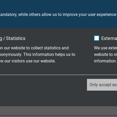
ikalienbeständigkeit. Diese
keine Brandweiterleitung
EN 50200 und IEC 60331-21
feuerfest
ndatory, while others allow us to improve your user experience
hrzeugen geeignet.
flammhemmend und selbs
gute Ozonbeständigkeit
 / Statistics
Externa
gute Öl- und Chemikalienb
erfüllt die Brandschutza
n our website to collect statistics and
We use exter
nach EN 45545-2 für die 
nonymously. This information helps us to
website to o
 our visitors use our website.
information.
EN 50200 PH 30 / IEC 60
_ga, Google Analytics
Only accept es
n
Google LLC
2 years
Google cookie for website analysis.