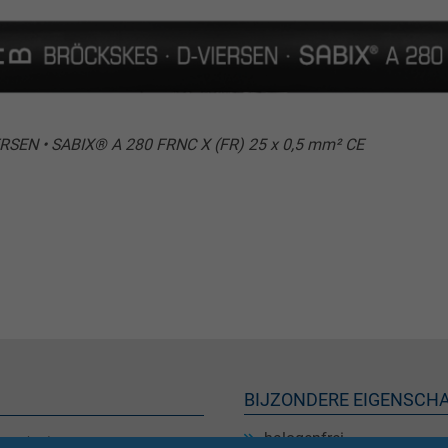
RSEN • SABIX® A 280 FRNC X (FR) 25 x 0,5 mm² CE
BIJZONDERE EIGENSCH
halogenfrei
 X (FR) ist halogenfrei und