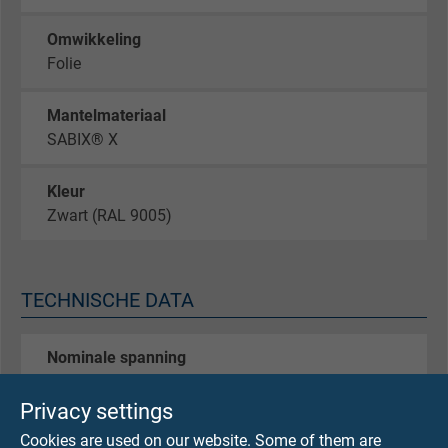
Omwikkeling
Folie
Mantelmateriaal
SABIX® X
Kleur
Zwart (RAL 9005)
TECHNISCHE DATA
Nominale spanning
Uo/U 300/500 V bzw. 0,6/1 kV
Privacy settings
Testspanning
Cookies are used on our website. Some of them are