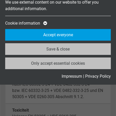
Bewegend: -50/+90 °C
We use external content on our website to offer you
additional information.
Expire
2 years
Halogeenvrij
Volgens EN 50306-1 + EN 50264-1 wordt vervuld.
Google cookie for website analysis. Gener
Cookie information
Ontwikkeling van HCI is < 0,5% volgens IEC 60754-
Purpose
statistical data on how the visitor uses the
1.
Accept everyone
website.
pH-waarde is > 4,3 volgens IEC 60754-2.
Geleidbaarheid is < 10,0 µS/mm volgens IEC
Save & close
Name
_ga_XKZTZRJBX7, Google Analytics
60754-2.
Fluorgehalte < 0,1% volgens IEC 60684-2
Only accept essential cookies
Vendor
Google LLC
Brandprestaties
Expire
2 years
Impressum
|
Privacy Policy
keine Brandweiterleitung
nach IEC 60332-3-24 + VDE 0482-332-3-24
Google cookie for website analysis. Gener
bzw. IEC 60332-3-25 + VDE 0482-332-3-25 und EN
Purpose
statistical data on how the visitor uses the
50305 + VDE 0260-305 Abschnitt 9.1.2.
website.
Toxiciteit