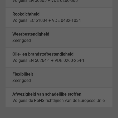
Volgens EN 50305 + VDE 0260-305
Name
_gid, Google Analytics
Vendor
Google LLC
Rookdichtheid
Volgens IEC 61034 + VDE 0482-1034
Expire
1 day
Weerbestendigheid
Google cookie for website analysis. Gener
Zeer goed
Purpose
statistical data on how the visitor uses the
website.
Olie- en brandstofbestendigheid
Volgens EN 50264-1 + VDE 0260-264-1
Name
_gat_UA-36516539-1, Google Analytics
Flexibiliteit
Vendor
Google LLC
Zeer goed
Expire
1 minute
Afwezigheid van schadelijke stoffen
Volgens de RoHS-richtlijnen van de Europese Unie
Google cookie for website analysis. Gener
Purpose
statistical data on how the visitor uses the
website.