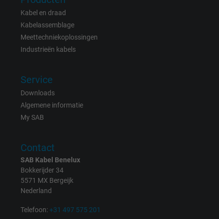
Kabel en draad
Vendor
Google Ads Conversion Tracking, Google LLC
Kabelassemblage
Expire
Persistent
Meettechniekoplossingen
Industrieën kabels
Purpose
This is a conversion tracking service.
Service
Name
NID, Google Maps
Downloads
Algemene informatie
Vendor
Google LLC
My SAB
Expire
6 months
Contact
Registers a unique ID that identifies a
SAB Kabel Benelux
Purpose
returning user's device. The ID is used for
Bokkerijder 34
5571 MX Bergeijk
targeted advertising.
Nederland
Telefoon:
+31 497 575 201