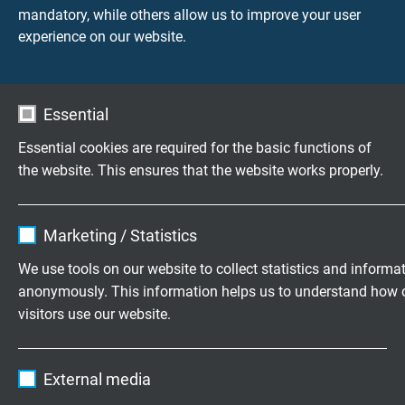
300/500 V
mandatory, while others allow us to improve your user
Ader/ader 2000 V
experience on our website.
Ader/afscherming 2000 V
0,6/1 kV
Essential
Ader/ader 4000 V
Ader/afscherming 4000 V
Essential cookies are required for the basic functions of
the website. This ensures that the website works properly.
Min. buigradius
Vaste toepassing: 14 x d
Name
cookie_optin
Vrij bewegend: 16 x d
Marketing / Statistics
Continu flexibel: 10 x d
Vendor
TYPO3
We use tools on our website to collect statistics and informa
anonymously. This information helps us to understand how 
Torsiehoek
Expire
1 year
visitors use our website.
± 15°/1 m
Contains the selected tracking opt-in
Purpose
Name
_ga, Google Analytics
settings.
Temperatuurbereik
External media
Niet bewegend: -50/+90 °C
Vendor
Google LLC