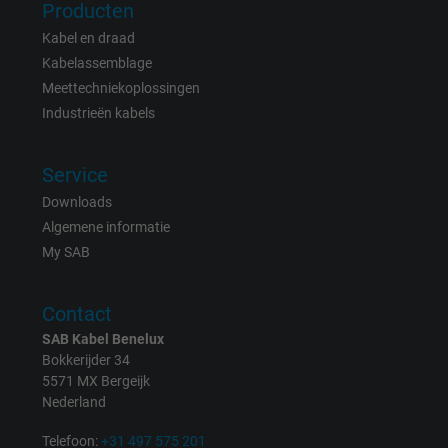
Name
Producten
Google Ad Conversion Tracking
Kabel en draad
Vendor
Google LLC, Google Ads
Kabelassemblage
Meettechniekoplossingen
Expire
Persistent
Industrieën kabels
Purpose
This is a conversion tracking service.
Service
Downloads
Name
bkdwCNfVtWgQ67qT8AM,49021628980_expire
Algemene informatie
My SAB
Vendor
Google Ads Conversion Tracking, Google LLC
Expire
Persistent
Contact
SAB Kabel Benelux
Purpose
This is a conversion tracking service.
Bokkerijder 34
5571 MX Bergeijk
Nederland
Name
NID, Google Maps
Telefoon:
+31 497 575 201