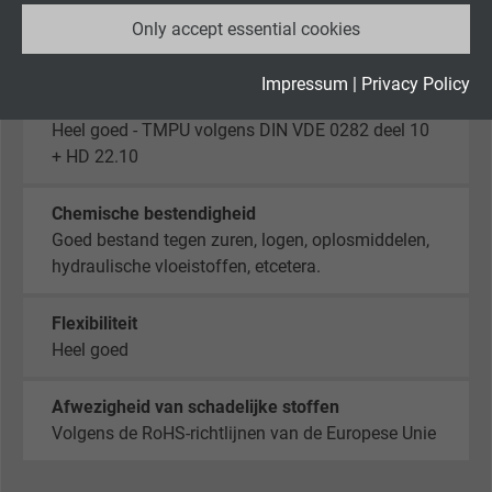
Vaste toepassing: -30/+70°C
Only accept essential cookies
Vendor
Google LLC
Flexibele toepassing: -5/+70°C
Expire
2 years
Impressum
|
Privacy Policy
Oliebestendigheid
Heel goed - TMPU volgens DIN VDE 0282 deel 10
Google cookie for website analysis. Gener
+ HD 22.10
Purpose
statistical data on how the visitor uses the
website.
Chemische bestendigheid
Goed bestand tegen zuren, logen, oplosmiddelen,
Name
_gid, Google Analytics
hydraulische vloeistoffen, etcetera.
Vendor
Google LLC
Flexibiliteit
Heel goed
Expire
1 day
Afwezigheid van schadelijke stoffen
Google cookie for website analysis. Gener
Volgens de RoHS-richtlijnen van de Europese Unie
Purpose
statistical data on how the visitor uses the
website.