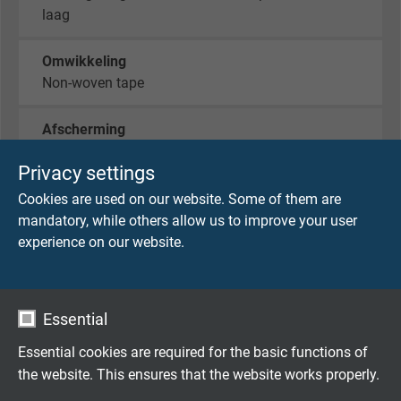
laag
Omwikkeling
Non-woven tape
Afscherming
Vlechtwerk van vertind koper
Privacy settings
Omwikkeling
Cookies are used on our website. Some of them are
Non-woven tape
mandatory, while others allow us to improve your user
experience on our website.
Buitenmantel
TMPU volgens DIN VDE 0282 deel 10 + HD 22.10
met mat oppervlak
Essential
Essential cookies are required for the basic functions of
Kleur
the website. This ensures that the website works properly.
Grijs (RAL 7032)