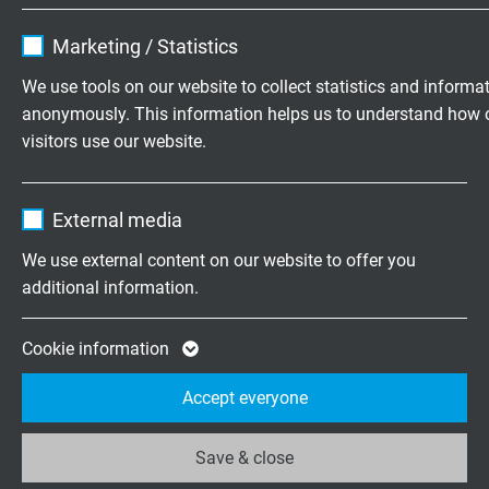
Name
cookie_optin
Marketing / Statistics
TECHNISCHE DATA
Vendor
TYPO3
We use tools on our website to collect statistics and informa
anonymously. This information helps us to understand how 
Expire
1 year
Piek bedrijfsspanning
visitors use our website.
Max. 350 V volgens DIN VDE
Contains the selected tracking opt-in
Purpose
Name
_ga, Google Analytics
settings.
Testspanning
External media
1500 V volgens DIN VDE 0472 deel 509
Vendor
Google LLC
ader/afscherming 1200 V
We use external content on our website to offer you
additional information.
Expire
2 years
Min. buigradius
Continu flexibel: 7,5 x d
Google cookie for website analysis. Gener
Cookie information
Purpose
statistical data on how the visitor uses the
Accept everyone
Stralingsweerstand
website.
5 x 10^7 cJ/kg
Save & close
Name
_ga_XKZTZRJBX7, Google Analytics
Temperatuurbereik