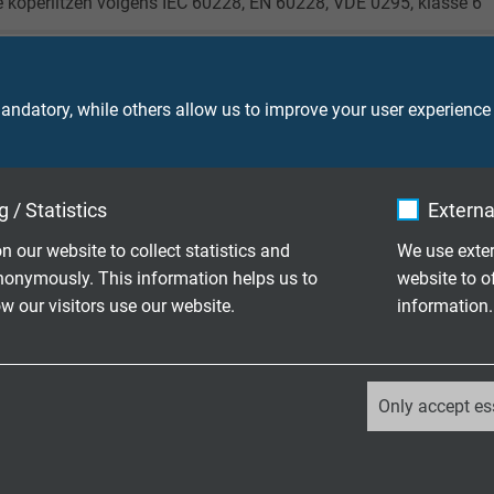
 koperlitzen volgens IEC 60228, EN 60228, VDE 0295, klasse 6
I2 volgens DIN VDE 0281 deel 1 + HD 21.1
ndatory, while others allow us to improve your user experience
ven tape (vlies)
volgens DIN VDE 0282 deel 10 + HD 22.10 met mat oppervlak
 / Statistics
Externa
 (RAL 9005)
n our website to collect statistics and
We use exter
nonymously. This information helps us to
website to o
 our visitors use our website.
information.
_ga, Google Analytics
DE Uo/U 0,6/1 kV
Only accept es
Google LLC
A: 600 V
2 years