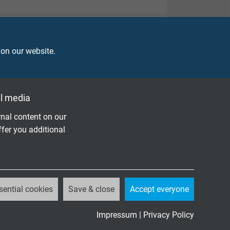
 on our website.
l media
nal content on our
ffer you additional
sential cookies
Save & close
Accept everyone
Impressum
|
Privacy Policy