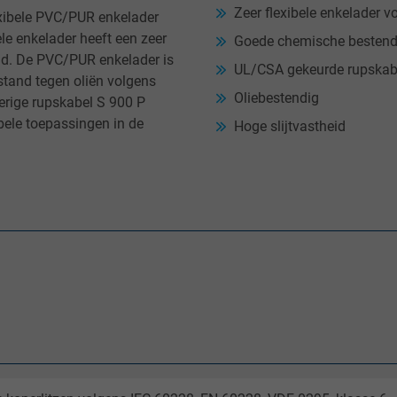
Zeer flexibele enkelader 
exibele PVC/PUR enkelader
le enkelader heeft een zeer
Goede chemische bestend
id. De PVC/PUR enkelader is
UL/CSA gekeurde rupskab
tand tegen oliën volgens
Oliebestendig
erige rupskabel S 900 P
bele toepassingen in de
Hoge slijtvastheid