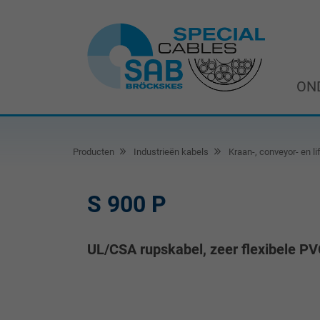
ON
Producten
Industrieën kabels
Kraan-, conveyor- en li
S 900 P
UL/CSA rupskabel, zeer flexibele P