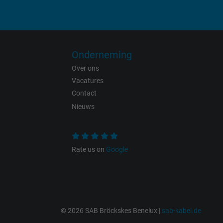
Name
Vendor
Expire
Onderneming
Over ons
Vacatures
Contact
Purpose
Nieuws
Rate us on
Google
Name
Vendor
© 2026 SAB Bröckskes Benelux |
sab-kabel.de
Expire