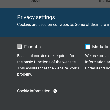
Ader
Blanke
Isolatie
PVC, T
Privacy settings
Cookies are used on our website. Some of them are ma
Omwikkeling
Non-wo
Buitenmantel
TMPU 
Essential
Marketing
Kleur
Zwart
Essential cookies are required for
We use tools o
the basic functions of the website.
information a
This ensures that the website works
understand how
TECHNISCHE DATA
properly.
Name
cookie_optin
Name
Nominal voltage
DIN V
Cookie information
Vendor
TYPO3
Vendor
Voltage
UL/CS
Expire
1 year
Expire