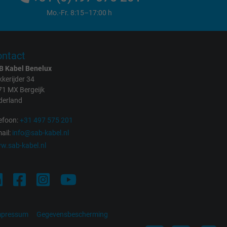
Mo.-Fr. 8:15–17:00 h
ntact
B Kabel Benelux
kerijder 34
71 MX Bergeijk
derland
efoon:
+31 497 575 201
ail:
info@sab-kabel.nl
w.sab-kabel.nl
mpressum
Gegevensbescherming