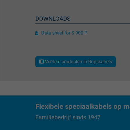
Vendor
Expire
DOWNLOADS
Data sheet for S 900 P
Purpose
Name
Verdere producten in Rupskabels
Vendor
Expire
Flexibele speciaalkabels op m
Purpose
Familiebedrijf sinds 1947