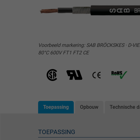
Voorbeeld markering: SAB BRÖCKSKES · D-VI
80°C 600V FT1 FT2 CE
Toepassing
Opbouw
Technische d
TOEPASSING