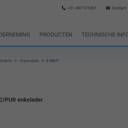
+31 497 575201
Contact
DERNEMING
PRODUCTEN
TECHNISCHE INF
ftkabels
Rupskabels
S 900 P
VC/PUR enkelader