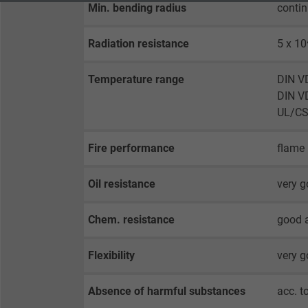
Min. bending radius
contin
Contains the
Radiation resistance
5 x 10
Purpose
selected tracking
Purpose
opt-in settings.
Temperature range
DIN VD
DIN VD
Name
UL/CS
Vendor
Fire performance
flame 
Expire
Oil resistance
very 
Purpose
Chem. resistance
good a
Flexibility
very 
Name
Absence of harmful substances
acc. t