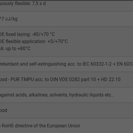
uously flexible: 7,5 x d
Google cookie for website analysis.
^7 cJ/kg
Generates statistical data on how the
visitor uses the website.
E fixed laying: -40/+70 °C
E flexible application: +5/+70°C
_ga_XKZTZRJBX7, Google Analytics
A: up to +80°C
Google LLC
retardant and self-extinguishing acc. to IEC 60332-1-2 + EN 60
2 years
good - PUR TMPU acc. to DIN VDE 0282 part 10 + HD 22.10
Google cookie for website analysis.
Generates statistical data on how the
gainst acids, alkalines, solvents, hydraulic liquids etc..
visitor uses the website.
good
_gid, Google Analytics
o RoHS directive of the European Union