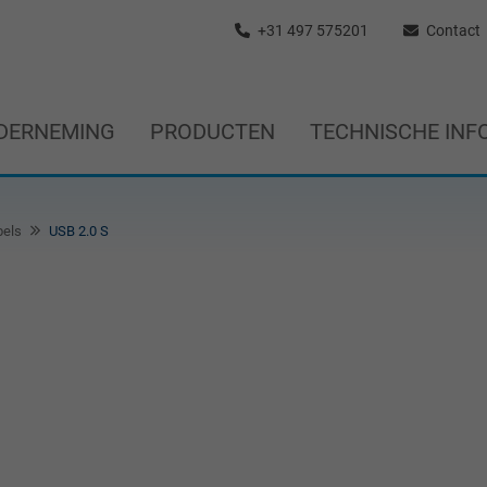
+31 497 575201
Contact
DERNEMING
PRODUCTEN
TECHNISCHE INF
bels
USB 2.0 S