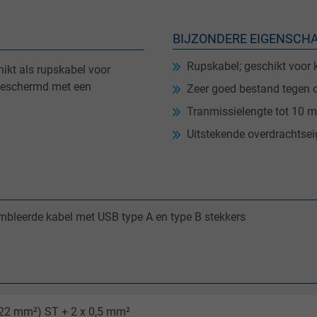
BIJZONDERE EIGENSCH
Rupskabel; geschikt voor
ikt als rupskabel voor
fgeschermd met een
Zeer goed bestand tegen o
Tranmissielengte tot 10 m
Uitstekende overdrachtse
bleerde kabel met USB type A en type B stekkers
,22 mm²) ST + 2 x 0,5 mm²