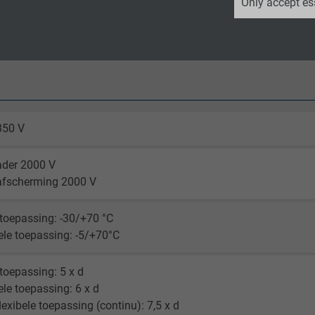
Only accept es
Google LLC
 (RAL 9005)
2 years
Google cookie for website analysis.
Generates statistical data on how the
visitor uses the website.
350 V
ader 2000 V
_ga_XKZTZRJBX7, Google Analytics
afscherming 2000 V
Google LLC
toepassing: -30/+70 °C
2 years
ele toepassing: -5/+70°C
Google cookie for website analysis.
toepassing: 5 x d
Generates statistical data on how the
ele toepassing: 6 x d
visitor uses the website.
exibele toepassing (continu): 7,5 x d