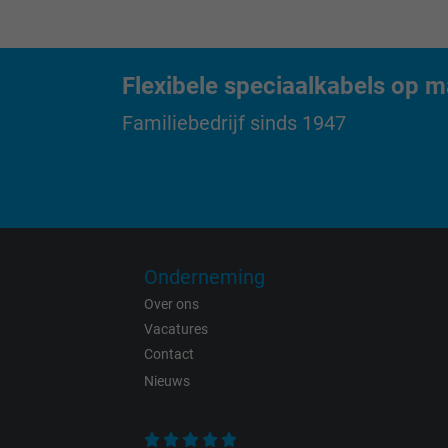
Purpose
Flexibele speciaalkabels op m
Name
Familiebedrijf sinds 1947
Vendor
Expire
Onderneming
Purpose
Over ons
Vacatures
Contact
Nieuws
Name