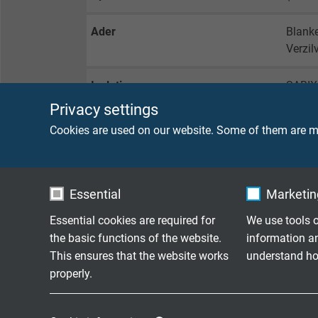
Ader
Blanke
Verzil
Isolatie
SABI
Privacy settings
Kleurcodering
Zwart,
Cookies are used on our website. Some of them are ma
Samenslag
2 x 0
Essential
Marketing
Omwikkeling
Non-w
Essential cookies are required for
We use tools o
Afscherming
Vlecht
the basic functions of the website.
information a
This ensures that the website works
understand how
Omwikkeling
Non-w
properly.
Buitenmantel
PUR
Name
cookie_optin
Name