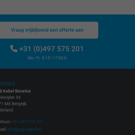
Vraag vrijblijvend een offerte aan
+31 (0)497 575 201
Mo.-Fr. 8:15–17:00 h
ntact
B Kabel Benelux
kerijder 34
71 MX Bergeijk
derland
efoon:
+31 497 575 201
ail:
info@sab-kabel.nl