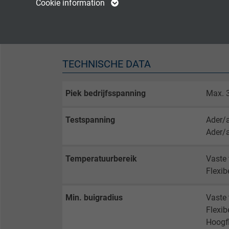
Cookie information
Vendor
TYPO3
Vendor
Kleur
Zwart
Expire
1 year
Expire
TECHNISCHE DATA
Contains the
Purpose
selected tracking
Purpose
opt-in settings.
Piek bedrijfsspanning
Max. 
Testspanning
Ader/
Name
Ader/
Vendor
Temperatuurbereik
Vaste 
Expire
Flexib
Min. buigradius
Vaste 
Purpose
Flexib
Hoogfl