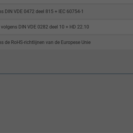
ns DIN VDE 0472 deel 815 + IEC 60754-1
_gid, Google Analytics
Google LLC
volgens DIN VDE 0282 deel 10 + HD 22.10
1 day
s de RoHS-richtlijnen van de Europese Unie
Google cookie for website analysis.
Generates statistical data on how the
visitor uses the website.
_gat_UA-36516539-1, Google Analytics
Google LLC
1 minute
Google cookie for website analysis.