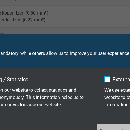
 koperlitzen (0,50 mm²)
verde litzen (0,22 mm²)
X®
 rood (0,50 mm²), wit, groen (0,22 mm²)
ndatory, while others allow us to improve your user experience
,22 mm² samengeslagen met 0,5 mm² in aluminium folie
 / Statistics
Externa
oven tape
n our website to collect statistics and
We use exter
werk van vertind koper
nonymously. This information helps us to
website to o
 our visitors use our website.
information.
oven tape
_ga, Google Analytics