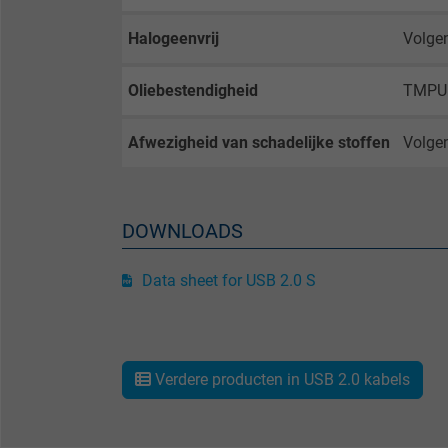
Halogeenvrij
Volge
Name
Vendor
Oliebestendigheid
TMPU 
Expire
Afwezigheid van schadelijke stoffen
Volgen
Purpose
DOWNLOADS
Data sheet for USB 2.0 S
Name
Vendor
Verdere producten in USB 2.0 kabels
Expire