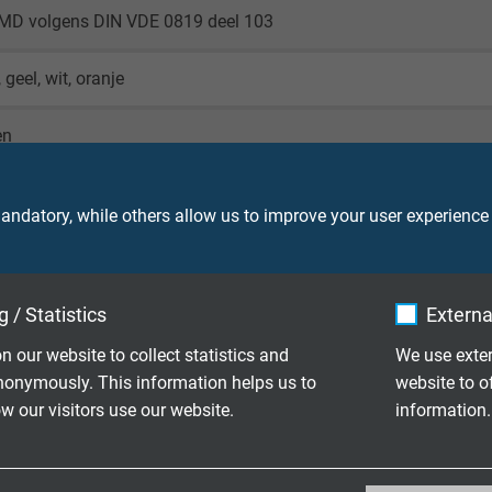
/MD volgens DIN VDE 0819 deel 103
 geel, wit, oranje
en
olie
ndatory, while others allow us to improve your user experience
oplastic (TPR)
ium folie
 / Statistics
Externa
n our website to collect statistics and
We use exter
werk van vertind koper
nonymously. This information helps us to
website to o
 our visitors use our website.
information.
(vergelijkbaar met RAL 6018)