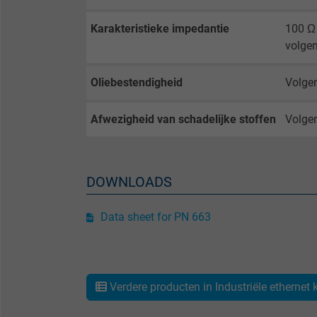
Karakteristieke impedantie
100 Ω 
Name
volge
Vendor
Oliebestendigheid
Volgen
Expire
Afwezigheid van schadelijke stoffen
Volgen
Purpose
DOWNLOADS
Name
Data sheet for PN 663
Vendor
Expire
Verdere producten in Industriële ethernet k