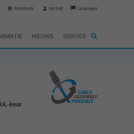
Worldwide
My SAB
Languages
ORMATIE
NIEUWS
SERVICE
 UL-keur