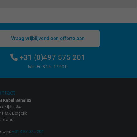
Vraag vrijblijvend een offerte aan
+31 (0)497 575 201
Mo.-Fr. 8:15–17:00 h
ntact
B Kabel Benelux
kerijder 34
71 MX Bergeijk
derland
efoon:
+31 497 575 201