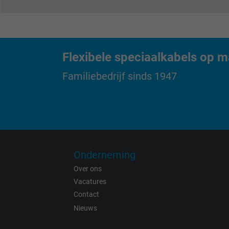
Purpose
Name
Flexibele speciaalkabels op m
Familiebedrijf sinds 1947
Vendor
Expire
Onderneming
Purpose
Over ons
Vacatures
Contact
Nieuws
Name