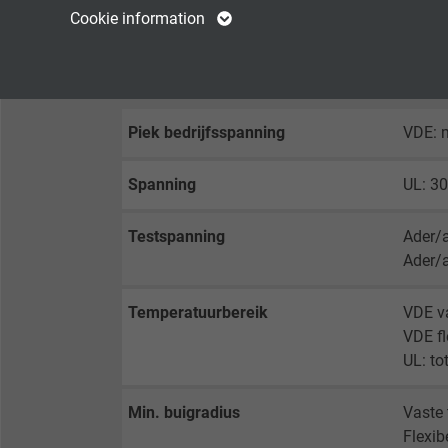
Name
cookie_optin
Name
Cookie information
Vendor
TYPO3
Vendor
TECHNISCHE DATA
Expire
1 year
Expire
Piek bedrijfsspanning
VDE: 
Contains the
Purpose
selected tracking
Purpose
Spanning
UL: 3
opt-in settings.
Testspanning
Ader/
Name
Ader/
Vendor
Temperatuurbereik
VDE v
VDE fl
Expire
UL: to
Min. buigradius
Vaste 
Purpose
Flexib