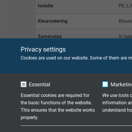
Isolatie
PE, L
Kleurcodering
Blauw,
Samenslag
In lag
Privacy settings
Omwikkeling
PETP-f
Cookies are used on our website. Some of them are ma
Binnenmantel
Therm
Omwikkeling
Alumin
Essential
Marketing
Essential cookies are required for
We use tools o
Afscherming
Vlecht
the basic functions of the website.
information a
This ensures that the website works
understand how
Buitenmantel
PVC
properly.
Kleur
Groen 