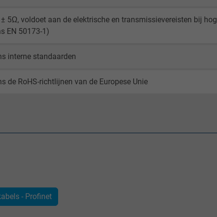
± 5Ω, voldoet aan de elektrische en transmissievereisten bij ho
_gid, Google Analytics
ns EN 50173-1)
Google LLC
s interne standaarden
1 day
s de RoHS-richtlijnen van de Europese Unie
Google cookie for website analysis.
Generates statistical data on how the
visitor uses the website.
_gat_UA-36516539-1, Google Analytics
Google LLC
1 minute
abels - Profinet
Google cookie for website analysis.