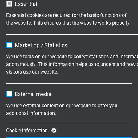
Essential
Testspanning
Essential cookies are required for the basic functions of
Ader/ader 2000 V
the website. This ensures that the website works properly.
Ader/afscherming 2000 V
Name
cookie_optin
Min. buigradius
Marketing / Statistics
Vaste toepassing: 5 x d
Vendor
TYPO3
Vaste toepasing (7-dradig): 10 x d
We use tools on our website to collect statistics and informa
anonymously. This information helps us to understand how 
Expire
1 year
Temperatuurbereik VDE
visitors use our website.
Vaste toepassing: -40°C / +70 °C
Contains the selected tracking opt-in
Purpose
Flexibele toepassing: -30°C / +70 °C
Name
_ga, Google Analytics
settings.
UL: tot + 75°C
External media
Vendor
Google LLC
We use external content on our website to offer you
Halogeenvrij
additional information.
Expire
2 years
Volgens IEC 60754-1 + VDE 0482-754-1
Google cookie for website analysis. Gener
Cookie information
Brandprestaties
Purpose
statistical data on how the visitor uses the