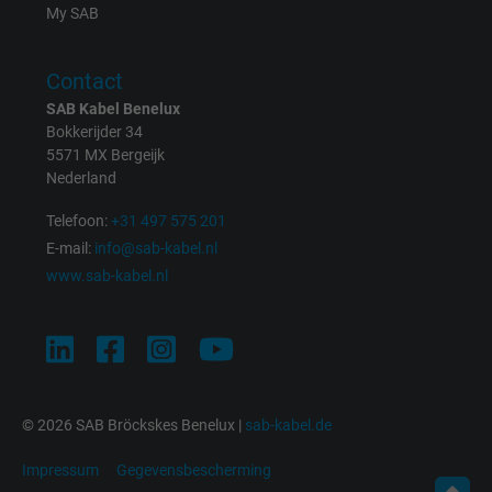
Purpose
This is a conversion tracking service.
My SAB
Name
NID, Google Maps
Contact
SAB Kabel Benelux
Vendor
Google LLC
Bokkerijder 34
5571 MX Bergeijk
Expire
6 months
Nederland
Telefoon:
+31 497 575 201
Registers a unique ID that identifies a
E-mail:
info@sab-kabel.nl
Purpose
returning user's device. The ID is used for
www.sab-kabel.nl
targeted advertising.
© 2026 SAB Bröckskes Benelux |
sab-kabel.de
Impressum
Gegevensbescherming