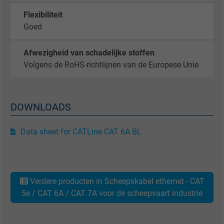
Google cookie for website analysis. Gener
Flexibiliteit
Purpose
statistical data on how the visitor uses the
Goed
website.
Afwezigheid van schadelijke stoffen
Volgens de RoHS-richtlijnen van de Europese Unie
Name
_gat_UA-36516539-1, Google Analytics
Vendor
Google LLC
DOWNLOADS
Expire
1 minute
Data sheet for CATLine CAT 6A BL
Google cookie for website analysis. Gener
Purpose
statistical data on how the visitor uses the
website.
Verdere producten in Scheepskabel ethernet - CAT
5e / CAT 6A / CAT 7A voor de scheepvaart industrie
Name
IDE, Google DoubleClick
Vendor
Google LLC