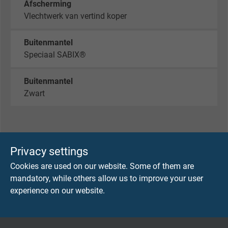
Afscherming
Vlechtwerk van vertind koper
Buitenmantel
Speciaal SABIX®
Buitenmantel
Zwart
TECHNISCHE DATA
Privacy settings
Piek bedrijfsspanning
Cookies are used on our website. Some of them are
max. 90 V
mandatory, while others allow us to improve your user
experience on our website.
Spanning UL
300 V