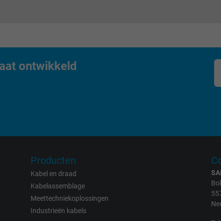
Google cookie for website analysis.
Generates statistical data on how the
visitor uses the website.
IDE, Google DoubleClick
aat ontwikkeld
Google LLC
1 year
Used by Google DoubleClick to register and
report the user's actions on the website
after viewing or clicking on one of the
Producten
Co
provider's ads, with the purpose of
SA
Kabel en draad
measuring the effectiveness of an ad and
Bok
Kabelassemblage
showing targeted advertising to the user.
55
Meettechniekoplossingen
Ne
Industrieën kabels
test_cookie, Google DoubleClick