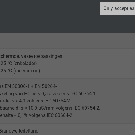
_ga, Google Analytics
Only accept es
300/500 V
Google LLC
ader 2000 V
2 years
Google cookie for website analysis.
Generates statistical data on how the
schermde, vaste toepassingen:
visitor uses the website.
25 °C (enkelader)
25 °C (meeraderig)
_ga_XKZTZRJBX7, Google Analytics
ns EN 50306-1 + EN 50264-1.
Google LLC
keling van HCI is < 0,5% volgens IEC 60754-1.
rde is > 4,3 volgens IEC 60754-2.
2 years
baarheid is < 10,0 µS/mm volgens IEC 60754-2.
ehalte < 0,1% volgens IEC 60684-2
Google cookie for website analysis.
Generates statistical data on how the
Brandweiterleitung