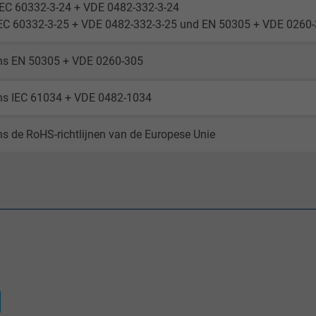
visitor uses the website.
IEC 60332-3-24 + VDE 0482-332-3-24
IEC 60332-3-25 + VDE 0482-332-3-25 und EN 50305 + VDE 0260-3
_gid, Google Analytics
ns EN 50305 + VDE 0260-305
Google LLC
ns IEC 61034 + VDE 0482-1034
1 day
s de RoHS-richtlijnen van de Europese Unie
Google cookie for website analysis.
Generates statistical data on how the
visitor uses the website.
_gat_UA-36516539-1, Google Analytics
Google LLC
1 minute