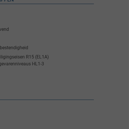
ovend
 bestendigheid
iligingseisen R15 (EL1A)
gevarenniveaus HL1-3