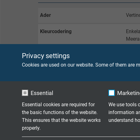
Ader
Vertin
Kleurcodering
Enkela
Meera
Privacy settings
Samenslag
Meerad
Cookies are used on our website. Some of them are ma
Buitenmantel
Meera
Kleur
Meerad
Essential
Marketing
Isolatie
Speci
Essential cookies are required for
We use tools o
the basic functions of the website.
information a
This ensures that the website works
understand how
properly.
TECHNISCHE DATA