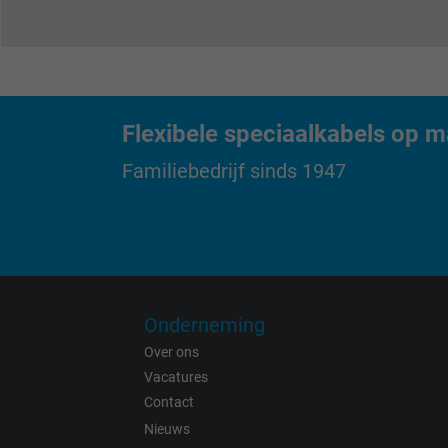
Purpose
Name
Flexibele speciaalkabels op m
Vendor
Familiebedrijf sinds 1947
Expire
Purpose
Onderneming
Over ons
Vacatures
Contact
Nieuws
Name