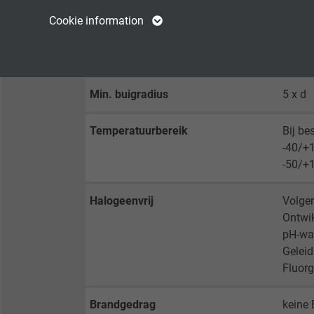
Name
cookie_optin
Name
Cookie information
Nominale spanning
Uo/U 
Vendor
TYPO3
Vendor
Testspanning
Ader/
Expire
1 year
Expire
Min. buigradius
5 x d
Contains the
Purpose
selected tracking
Purpose
Temperatuurbereik
Bij be
opt-in settings.
-40/+1
-50/+1
Name
Halogeenvrij
Volge
Vendor
Ontwik
pH-waa
Expire
Geleid
Fluorg
Purpose
Brandgedrag
keine 