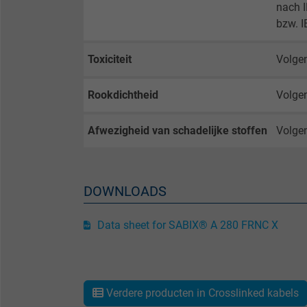
nach 
bzw. 
Name
Toxiciteit
Volge
Vendor
Rookdichtheid
Volge
Expire
Afwezigheid van schadelijke stoffen
Volgen
Purpose
DOWNLOADS
Name
Data sheet for SABIX® A 280 FRNC X
Vendor
Expire
Verdere producten in Crosslinked kabels