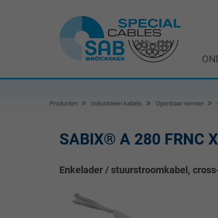
ON
Producten
Industrieën kabels
Openbaar vervoer
SABIX® A 280 FRNC X
Enkelader / stuurstroomkabel, cross