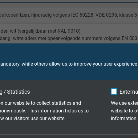
de koperlitzen, fijndradig volgens IEC 60228, VDE 0295, klasse 5
der: wit (vergelijkbaar met RAL 9010)
derig: witte aders met opeenvolgende nummers volgens EN 50
erig: in lagen
ndatory, while others allow us to improve your user experience
derig: Speciaal SABIX®
erig: zwart (RAL 9005)
 / Statistics
Externa
aal SABIX®
n our website to collect statistics and
We use exter
nonymously. This information helps us to
website to o
 our visitors use our website.
information.