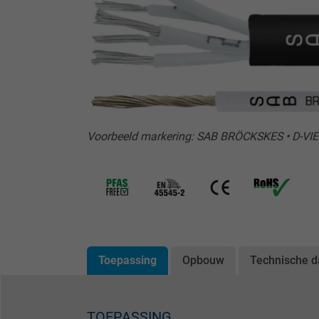
Voorbeeld markering: SAB BRÖCKSKES • D-VI
Toepassing
Opbouw
Technische d
TOEPASSING