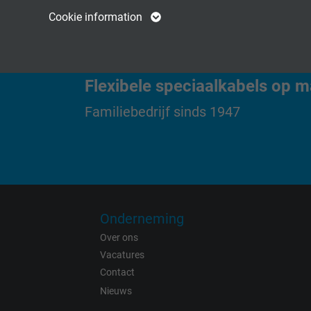
Name
cookie_optin
Name
Cookie information
Vendor
TYPO3
Vendor
Expire
1 year
Expire
Flexibele speciaalkabels op m
Contains the
Familiebedrijf sinds 1947
Purpose
selected tracking
Purpose
opt-in settings.
Name
Vendor
Onderneming
Over ons
Expire
Vacatures
Contact
Nieuws
Purpose