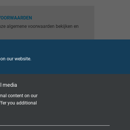
VOORWAARDEN
onze algemene voorwaarden bekijken en
 on our website.
ERONTREINIGENDE STOFFEN
informatie over RoHS, Reach, GADSL en
ver de zogenaamde conflictmetalen.
l media
nal content on our
ffer you additional
 - vertel ons wat je denkt.