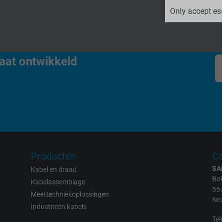
_ga, Google Analytics
Only accept es
Google LLC
2 years
aat ontwikkeld
Google cookie for website analysis.
Generates statistical data on how the
visitor uses the website.
_ga_XKZTZRJBX7, Google Analytics
Google LLC
Producten
Co
SA
Kabel en draad
2 years
Bok
Kabelassemblage
55
Meettechniekoplossingen
Google cookie for website analysis.
Ne
Industrieën kabels
Generates statistical data on how the
Tel
visitor uses the website.