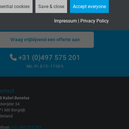
sential cookies
Save & close
Accept everyone
Impressum
|
Privacy Policy
Vraag vrijblijvend een offerte aan
+31 (0)497 575 201
Mo.-Fr. 8:15–17:00 h
ntact
B Kabel Benelux
kerijder 34
71 MX Bergeijk
derland
efoon:
+31 497 575 201