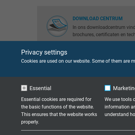
DOWNLOAD CENTRUM
In ons downloadcentrum vind
brochures, certificaten en te
Privacy settings
Cookies are used on our website. Some of them are ma
ZELFONTHULLING LEVERAN
Hier vindt u onze huidige zel
leveranciers.
Essential
Marketing
Essential cookies are required for
We use tools o
the basic functions of the website.
information a
CATALOGUS VOLGORDE
This ensures that the website works
understand how
Hier kunt u onze actuele cata
properly.
aanvragen.