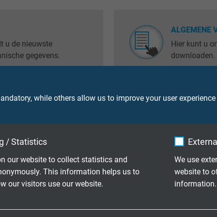
ALGEMENE 
t u de nieuwste
Hier kunt u 
chnische gegevens.
downloaden.
ndatory, while others allow us to improve your user experience
CIER
VRIJ VAN V
fonthulling van
Hier vindt u 
verklaring o
 / Statistics
Externa
n our website to collect statistics and
We use exter
nonymously. This information helps us to
website to o
FEEDBACK
 our visitors use our website.
information.
logi en brochures
Lof of kritiek