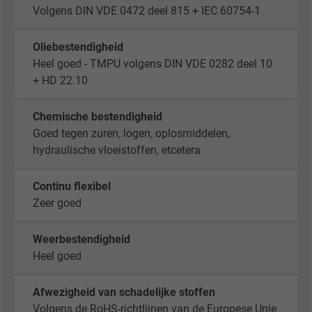
Volgens DIN VDE 0472 deel 815 + IEC 60754-1
Name
_gid, Google Analytics
Oliebestendigheid
Heel goed - TMPU volgens DIN VDE 0282 deel 10
Vendor
Google LLC
+ HD 22.10
Expire
1 day
Chemische bestendigheid
Google cookie for website analysis. Gener
Goed tegen zuren, logen, oplosmiddelen,
Purpose
statistical data on how the visitor uses the
hydraulische vloeistoffen, etcetera
website.
Continu flexibel
Zeer goed
Name
_gat_UA-36516539-1, Google Analytics
Vendor
Google LLC
Weerbestendigheid
Heel goed
Expire
1 minute
Afwezigheid van schadelijke stoffen
Google cookie for website analysis. Gener
Volgens de RoHS-richtlijnen van de Europese Unie