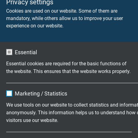
Privacy settings
Cookies are used on our website. Some of them are
Afscherming
mandatory, while others allow us to improve your user
Vlechtwerk van vertind koper
experience on our website.
Omwikkeling
Non-woven tape
Essential
Buitenmantel
Essential cookies are required for the basic functions of
PUR, TMPU volgens DIN VDE 0282 deel 10 + HD
the website. This ensures that the website works properly.
22.10 met mat oppervlak
Name
cookie_optin
Kleur
Marketing / Statistics
Grijs (RAL 7000)
Vendor
TYPO3
We use tools on our website to collect statistics and informa
anonymously. This information helps us to understand how 
Expire
1 year
visitors use our website.
TECHNISCHE DATA
Contains the selected tracking opt-in
Purpose
Name
_ga, Google Analytics
settings.