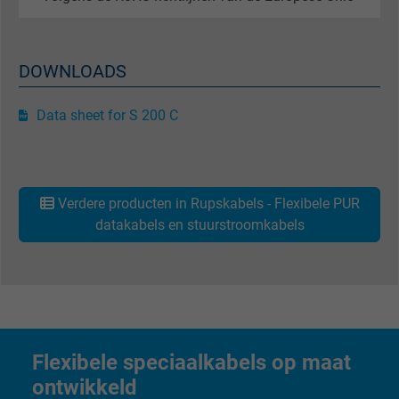
Purpose
statistical data on how the visitor uses the
website.
DOWNLOADS
Name
IDE, Google DoubleClick
Data sheet for S 200 C
Vendor
Google LLC
Expire
1 year
Verdere producten in Rupskabels - Flexibele PUR
Used by Google DoubleClick to register an
datakabels en stuurstroomkabels
report the user's actions on the website aft
viewing or clicking on one of the provider's
Purpose
ads, with the purpose of measuring the
effectiveness of an ad and showing target
advertising to the user.
Flexibele speciaalkabels op maat
Name
test_cookie, Google DoubleClick
ontwikkeld