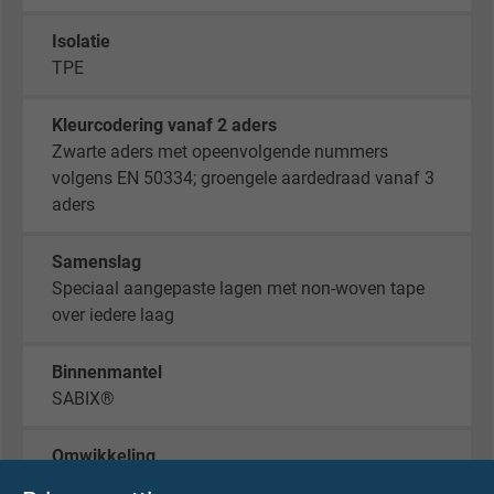
Isolatie
TPE
Kleurcodering vanaf 2 aders
Zwarte aders met opeenvolgende nummers
volgens EN 50334; groengele aardedraad vanaf 3
aders
Samenslag
Speciaal aangepaste lagen met non-woven tape
over iedere laag
Binnenmantel
SABIX®
Omwikkeling
Non-woven tape