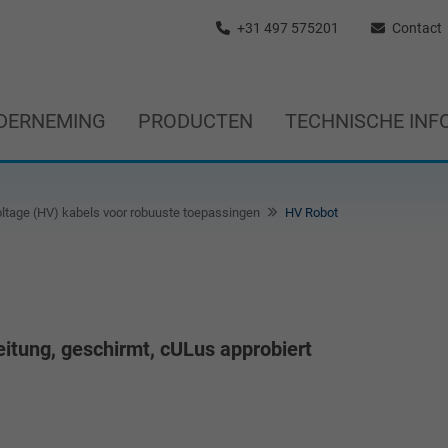
+31 497 575201
Contact
DERNEMING
PRODUCTEN
TECHNISCHE INF
ltage (HV) kabels voor robuuste toepassingen
HV Robot
itung, geschirmt, cULus approbiert