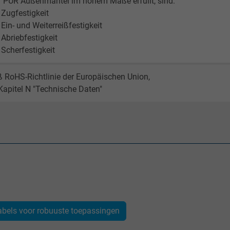
r PUR Außenmantel im hohem Maße erfüllt, sind:
Generates statistical data on how the
 Zugfestigkeit
visitor uses the website.
 Ein- und Weiterreißfestigkeit
 Abriebfestigkeit
 Scherfestigkeit
IDE, Google DoubleClick
RoHS-Richtlinie der Europäischen Union,
Google LLC
Kapitel N "Technische Daten"
1 year
Used by Google DoubleClick to register and
report the user's actions on the website
after viewing or clicking on one of the
provider's ads, with the purpose of
measuring the effectiveness of an ad and
showing targeted advertising to the user.
abels voor robuuste toepassingen
test_cookie, Google DoubleClick