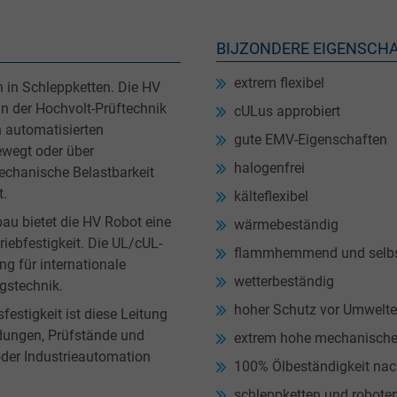
BIJZONDERE EIGENSCH
extrem flexibel
in Schleppketten. Die HV
in der Hochvolt-Prüftechnik
cULus approbiert
 automatisierten
gute EMV-Eigenschaften
wegt oder über
halogenfrei
mechanische Belastbarkeit
t.
kälteflexibel
u bietet die HV Robot eine
wärmebeständig
riebfestigkeit. Die UL/cUL-
flammhemmend und selbs
ng für internationale
wetterbeständig
gstechnik.
hoher Schutz vor Umwelte
stigkeit ist diese Leitung
dungen, Prüfstände und
extrem hohe mechanische
oder Industrieautomation
100% Ölbeständigkeit na
schleppketten und roboter