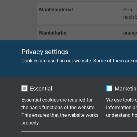
Mantelmaterial
PUR, 
nach 
Mantelfarbe
orang
Privacy settings
TECHNISCHE DATEN
Cookies are used on our website. Some of them are ma
Nennspannung
Uo/U 1
Uo/U 
Essential
Marketing
Essential cookies are required for
We use tools o
Spannung cULus
2000 
the basic functions of the website.
information a
This ensures that the website works
understand how
Prüfspannung
6500 
properly.
Strombelastbarkeit
nach 