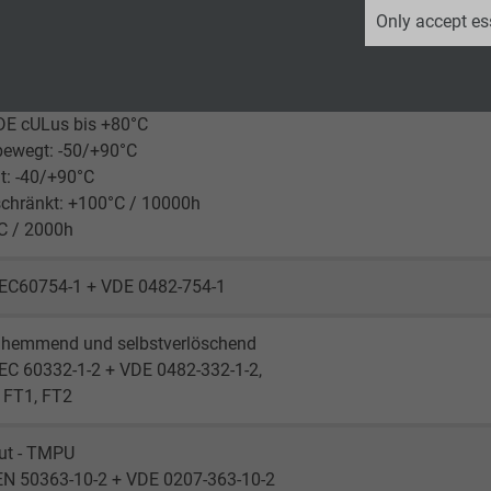
_ga, Google Analytics
Only accept es
rlegt: 3 x d
Google LLC
lexibel: 6 x d
2 years
DE cULus bis +80°C
bewegt: -50/+90°C
Google cookie for website analysis.
t: -40/+90°C
Generates statistical data on how the
schränkt: +100°C / 10000h
visitor uses the website.
C / 2000h
_ga_XKZTZRJBX7, Google Analytics
IEC60754-1 + VDE 0482-754-1
Google LLC
hemmend und selbstverlöschend
EC 60332-1-2 + VDE 0482-332-1-2,
2 years
 FT1, FT2
Google cookie for website analysis.
gut - TMPU
Generates statistical data on how the
EN 50363-10-2 + VDE 0207-363-10-2
visitor uses the website.