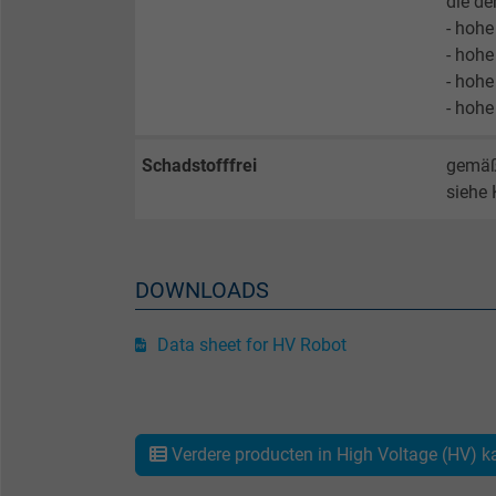
die de
Purpose
- hohe
- hohe
- hohe
- hohe
Name
Schadstofffrei
gemäß 
Vendor
siehe 
Expire
DOWNLOADS
Purpose
Data sheet for HV Robot
Verdere producten in High Voltage (HV) k
Name