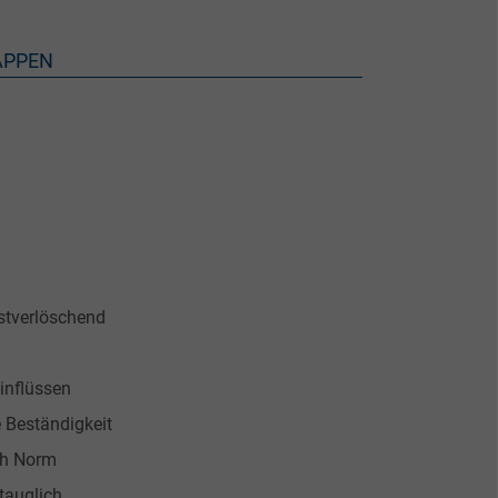
APPEN
tverlöschend
inflüssen
 Beständigkeit
ch Norm
tauglich