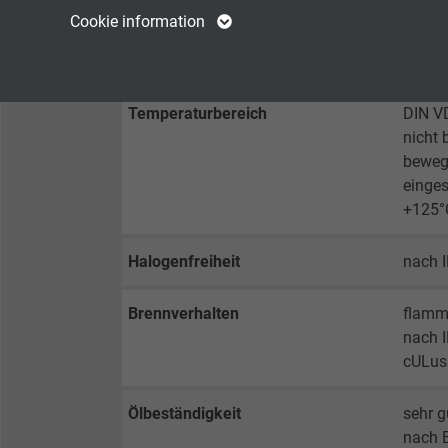
Name
cookie_optin
Name
Cookie information
Mindestbiegeradius
fest ve
Vendor
TYPO3
Vendor
dauerf
Expire
1 year
Expire
Temperaturbereich
DIN V
nicht 
Contains the
beweg
Purpose
selected tracking
Purpose
einge
opt-in settings.
+125°
Name
Halogenfreiheit
nach 
Vendor
Brennverhalten
flamm
nach I
Expire
cULus
Ölbeständigkeit
sehr 
Purpose
nach 