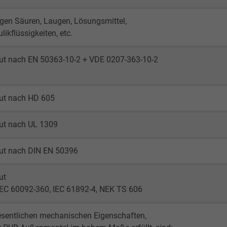
gen Säuren, Laugen, Lösungsmittel,
_gid, Google Analytics
likflüssigkeiten, etc.
Google LLC
gut nach EN 50363-10-2 + VDE 0207-363-10-2
1 day
gut nach HD 605
Google cookie for website analysis.
Generates statistical data on how the
visitor uses the website.
gut nach UL 1309
gut nach DIN EN 50396
_gat_UA-36516539-1, Google Analytics
ut
Google LLC
IEC 60092-360, IEC 61892-4, NEK TS 606
1 minute
esentlichen mechanischen Eigenschaften,
Google cookie for website analysis.