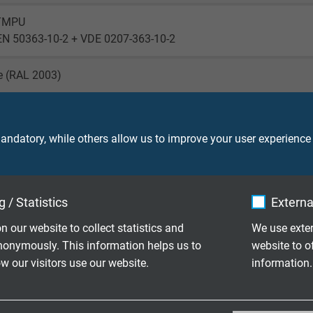
TMPU
EN 50363-10-2 + VDE 0207-363-10-2
e (RAL 2003)
ndatory, while others allow us to improve your user experience
,8/3,0 kV AC
2,7/5,4 kV DC
 / Statistics
Externa
n our website to collect statistics and
We use exter
V
nonymously. This information helps us to
website to o
 our visitors use our website.
information.
V
VDE 0298-4