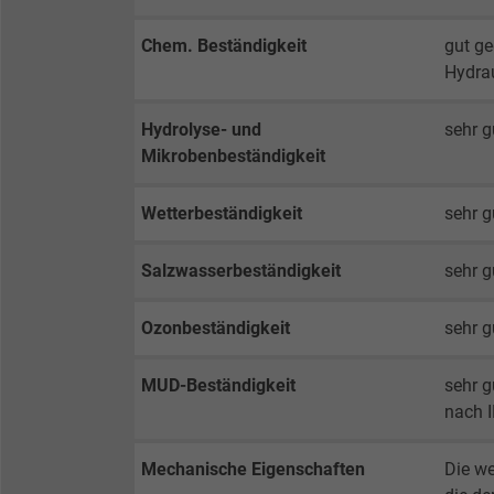
Chem. Beständigkeit
gut ge
Name
Hydrau
Vendor
Hydrolyse- und
sehr 
Mikrobenbeständigkeit
Expire
Wetterbeständigkeit
sehr 
Purpose
Salzwasserbeständigkeit
sehr 
Ozonbeständigkeit
sehr 
Name
MUD-Beständigkeit
sehr g
Vendor
nach 
Expire
Mechanische Eigenschaften
Die w