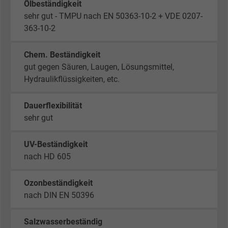
Purpose
statistical data on how the visitor uses the
Ölbeständigkeit
website.
sehr gut - TMPU nach EN 50363-10-2 + VDE 0207-
363-10-2
Name
_gid, Google Analytics
Chem. Beständigkeit
gut gegen Säuren, Laugen, Lösungsmittel,
Vendor
Google LLC
Hydraulikflüssigkeiten, etc.
Expire
1 day
Dauerflexibilität
Google cookie for website analysis. Gener
sehr gut
Purpose
statistical data on how the visitor uses the
website.
UV-Beständigkeit
nach HD 605
Name
_gat_UA-36516539-1, Google Analytics
Ozonbeständigkeit
nach DIN EN 50396
Vendor
Google LLC
Expire
1 minute
Salzwasserbeständig