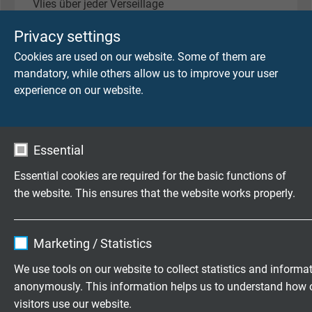
Vlies über jeder Verseillage
Privacy settings
Bewicklung
Cookies are used on our website. Some of them are
Vlies
mandatory, while others allow us to improve your user
experience on our website.
Mantelmaterial
PUR, TMPU nach EN 50363-10-2 + VDE 0207-363-
10-2 mit matter Oberfläche
Essential
Mantelfarbe
Essential cookies are required for the basic functions of
schwarz (RAL 9005)
the website. This ensures that the website works properly.
Name
cookie_optin
TECHNISCHE DATEN
Marketing / Statistics
Vendor
TYPO3
We use tools on our website to collect statistics and informa
Nennspannung
anonymously. This information helps us to understand how 
Expire
1 year
Uo/U 300/500 V
visitors use our website.