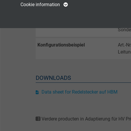
Cookie information
Anschlussende 2
Redel 
Vendor
TYPO3
Vendor
Kennzeichnung
Standa
Expire
1 year
Expire
Sonde
Contains the
Konfigurationsbeispiel
Art.-N
Purpose
selected tracking
Purpose
Leitu
opt-in settings.
Name
DOWNLOADS
Vendor
Data sheet for Redelstecker auf HBM
Expire
Verdere producten in Adaptierung für HV 
Purpose