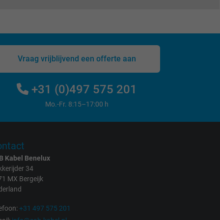
Vraag vrijblijvend een offerte aan
+31 (0)497 575 201
Mo.-Fr. 8:15–17:00 h
ntact
B Kabel Benelux
kerijder 34
71 MX Bergeijk
derland
efoon:
+31 497 575 201