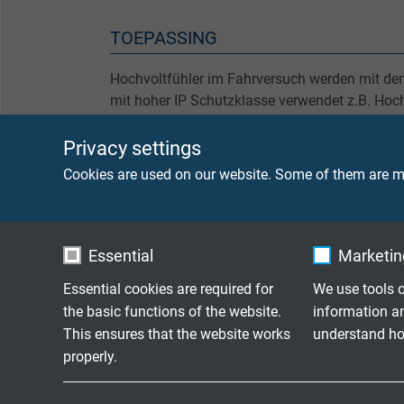
TOEPASSING
Hochvoltfühler im Fahrversuch werden mit d
mit hoher IP Schutzklasse verwendet z.B. Ho
(HVTHMM). Für Prüfstandsanwendungen wer
Messwertaufnehmer verwendet (z.B. HBM Qua
Privacy settings
bietet die Möglichkeit HV-Sensoren in 4-Kanal
Cookies are used on our website. Some of them are ma
Push/Pull Steckverbinder auf 4 x 1 Kanal Qu
adaptieren.
Essential
Marketing
TECHNISCHE DATA
Essential cookies are required for
We use tools o
the basic functions of the website.
information a
Anschlussleitungslänge
nach 
This ensures that the website works
understand how
properly.
Anschlussende 1
4 Mini
Name
cookie_optin
Name