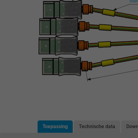
Toepassing
Technische data
Down