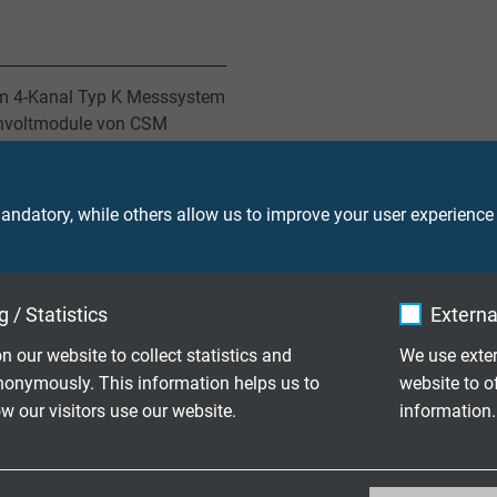
em 4-Kanal Typ K Messsystem
chvoltmodule von CSM
den andere
ntumX). Dieser Adapter
 Ausführung mit Redel
ndatory, while others allow us to improve your user experience
antumX Steckverbinder zu
 / Statistics
Externa
n our website to collect statistics and
We use exter
nonymously. This information helps us to
website to o
Kundenwunsch
 our visitors use our website.
information.
aturkupplungen in Schutzkappe - 2-polig
_ga, Google Analytics