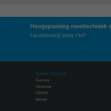
Name
Vendor
Hoogspanning meettechniek sp
Familiebedrijf sinds 1947
Expire
Purpose
Onderneming
Name
Over ons
Vendor
Vacatures
Contact
Expire
Nieuws