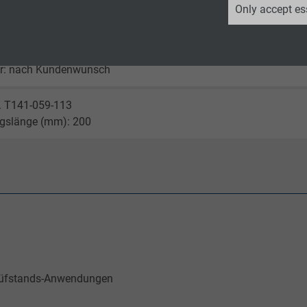
Only accept es
Kupplung Typ K - 8-polig
Google LLC
rd: Kanal 1 - 4
2 years
r: nach Kundenwunsch
Google cookie for website analysis.
r. T141-059-113
Generates statistical data on how the
ngslänge (mm): 200
visitor uses the website.
_ga_XKZTZRJBX7, Google Analytics
Google LLC
2 years
Google cookie for website analysis.
Prüfstands-Anwendungen
Generates statistical data on how the
visitor uses the website.