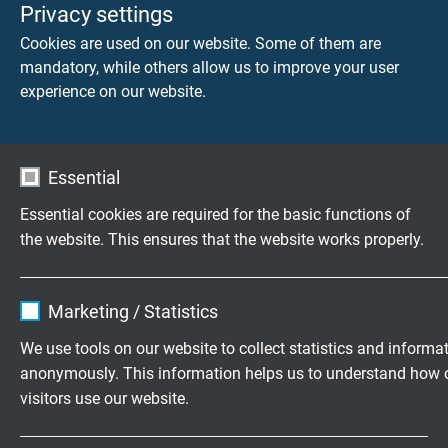
Privacy settings
4 x 0,25 mm²: 7,2 mm
2 x 0,50 mm²: 7,1 mm
Cookies are used on our website. Some of them are
2 x 1,00 mm²: 7,8 mm
mandatory, while others allow us to improve your user
2 x 1,50 mm²: 8,4 mm
experience on our website.
Berührsicherheit
1000 V DC über blauen Innenmantel
Essential
Essential cookies are required for the basic functions of
Betriebsspannung
the website. This ensures that the website works properly.
1800 V DC
Name
cookie_optin
Temperaturbereich
Marketing / Statistics
nicht bewegt: -50°C / +125°C
Vendor
TYPO3
bewegt: -40°C / +125°C
We use tools on our website to collect statistics and informa
kurzzeitig: +150°C (bis zu 3000h)
anonymously. This information helps us to understand how 
Expire
1 year
visitors use our website.
Contains the selected tracking opt-in
Purpose