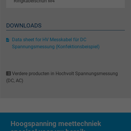
Ringkabelschuh M4
Name
_gid, Google Analytics
DOWNLOADS
Vendor
Google LLC
Data sheet for HV Messkabel für DC
Expire
1 day
Spannungsmessung (Konfektionsbeispiel)
Google cookie for website analysis. Gener
Purpose
statistical data on how the visitor uses the
website.
Verdere producten in Hochvolt Spannungsmessung
(DC, AC)
Name
_gat_UA-36516539-1, Google Analytics
Vendor
Google LLC
Expire
1 minute
Hoogspanning meettechniek
Google cookie for website analysis. Gener